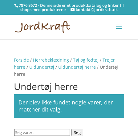
7876 8672 - Denne side er et produktkatalog og linker til
shops med produkterne
kontakt@jordkraft.dk
Forside
/
Herrebeklædning
/
Tøj og fodtøj
/
Trøjer
herre
/
Uldundertøj
/
Uldundertøj herre
/ Undertøj
herre
Undertøj herre
Der blev ikke fundet nogle varer, der
matcher dit valg.
Søg
Søg