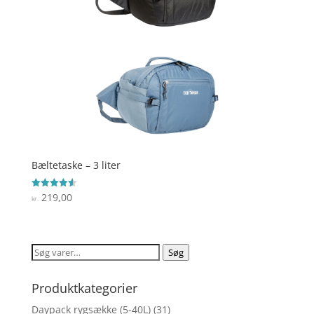
Bæltetaske – 3 liter
219,00
Vurderet
kr.
4.6
ud af 5
Søg
Søg
efter:
Produktkategorier
Daypack rygsække (5-40L)
(31)