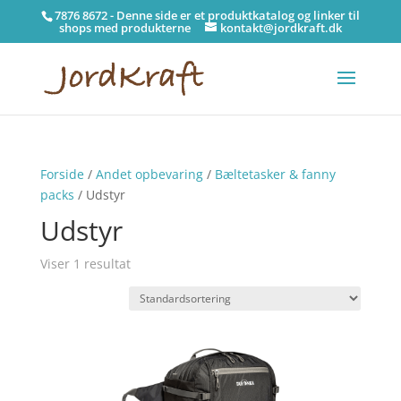
7876 8672 - Denne side er et produktkatalog og linker til
shops med produkterne
kontakt@jordkraft.dk
Forside
/
Andet opbevaring
/
Bæltetasker & fanny
packs
/ Udstyr
Udstyr
Viser 1 resultat