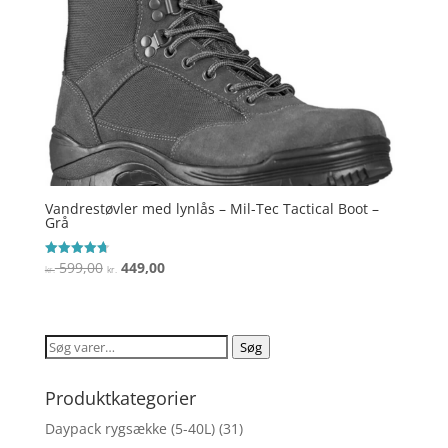
Vandrestøvler med lynlås – Mil-Tec Tactical Boot –
Grå
Den
Den
599,00
449,00
Vurderet
kr.
kr.
4.7
oprindelige
aktuelle
ud af 5
pris
pris
var:
er:
Søg
Søg
kr. 599,00.
kr. 449,00.
efter:
Produktkategorier
Daypack rygsække (5-40L)
(31)