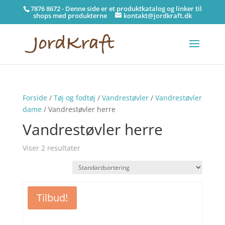
7876 8672 - Denne side er et produktkatalog og linker til
shops med produkterne
kontakt@jordkraft.dk
Forside
/
Tøj og fodtøj
/
Vandrestøvler
/
Vandrestøvler
dame
/ Vandrestøvler herre
Vandrestøvler herre
Viser 2 resultater
Tilbud!