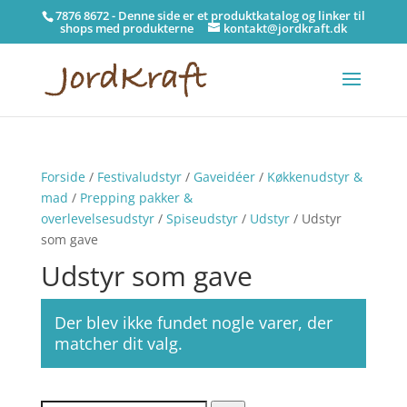
7876 8672 - Denne side er et produktkatalog og linker til
shops med produkterne
kontakt@jordkraft.dk
Forside
/
Festivaludstyr
/
Gaveidéer
/
Køkkenudstyr &
mad
/
Prepping pakker &
overlevelsesudstyr
/
Spiseudstyr
/
Udstyr
/ Udstyr
som gave
Udstyr som gave
Der blev ikke fundet nogle varer, der
matcher dit valg.