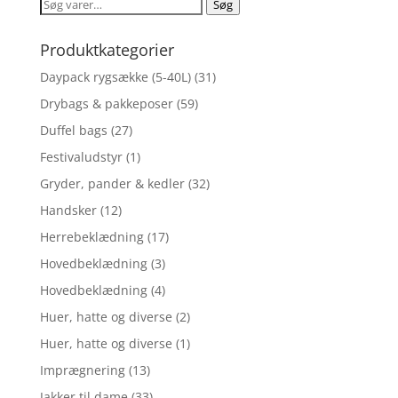
Søg
Søg
efter:
Produktkategorier
Daypack rygsække (5-40L)
(31)
Drybags & pakkeposer
(59)
Duffel bags
(27)
Festivaludstyr
(1)
Gryder, pander & kedler
(32)
Handsker
(12)
Herrebeklædning
(17)
Hovedbeklædning
(3)
Hovedbeklædning
(4)
Huer, hatte og diverse
(2)
Huer, hatte og diverse
(1)
Imprægnering
(13)
Jakker til dame
(33)