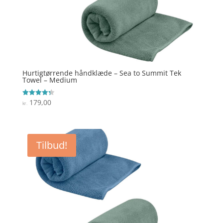
Hurtigtørrende håndklæde – Sea to Summit Tek
Towel – Medium
179,00
Vurderet
kr.
4.3
ud af 5
Tilbud!