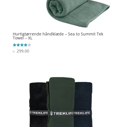
Hurtigtørrende håndklæde – Sea to Summit Tek
Towel – XL
299,00
Vurderet
kr.
4
ud af 5