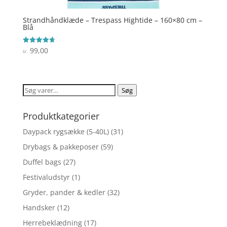
Strandhåndklæde – Trespass Hightide – 160×80 cm –
Blå
99,00
Vurderet
kr.
4.7
ud af 5
Søg
Søg
efter:
Produktkategorier
Daypack rygsække (5-40L)
(31)
Drybags & pakkeposer
(59)
Duffel bags
(27)
Festivaludstyr
(1)
Gryder, pander & kedler
(32)
Handsker
(12)
Herrebeklædning
(17)