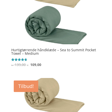
Hurtigtørrende håndklæde – Sea to Summit Pocket
Towel – Medium
Den
Den
139,00
109,00
Vurderet
kr.
kr.
4.7
oprindelige
aktuelle
ud af 5
pris
pris
var:
er:
Tilbud!
kr. 139,00.
kr. 109,00.