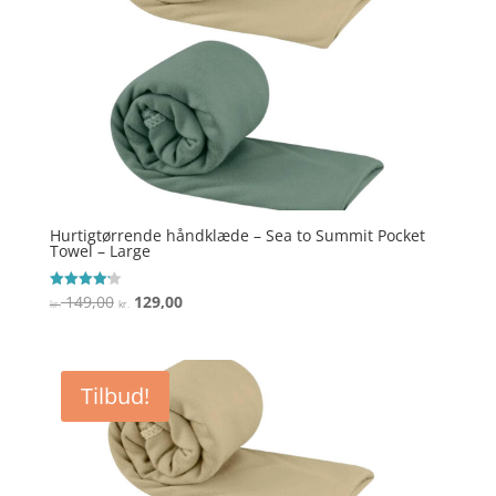
Hurtigtørrende håndklæde – Sea to Summit Pocket
Towel – Large
Den
Den
149,00
129,00
Vurderet
kr.
kr.
4.2
oprindelige
aktuelle
ud af 5
pris
pris
var:
er:
Tilbud!
kr. 149,00.
kr. 129,00.