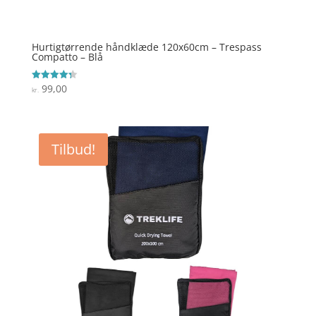
Hurtigtørrende håndklæde 120x60cm – Trespass
Compatto – Blå
99,00
Vurderet
kr.
4.3
ud af 5
Tilbud!