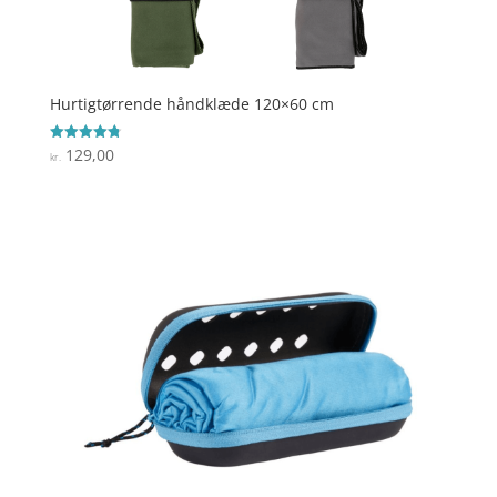
Hurtigtørrende håndklæde 120×60 cm
129,00
Vurderet
kr.
4.8
ud af 5