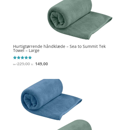
Hurtigtørrende håndklæde – Sea to Summit Tek
Towel – Large
Den
Den
229,00
149,00
Vurderet
kr.
kr.
5
oprindelige
aktuelle
ud af 5
pris
pris
var:
er:
kr. 229,00.
kr. 149,00.