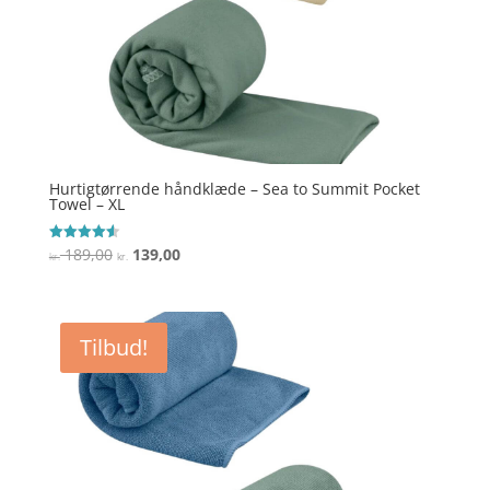
Hurtigtørrende håndklæde – Sea to Summit Pocket
Towel – XL
Den
Den
189,00
139,00
Vurderet
kr.
kr.
4.6
oprindelige
aktuelle
ud af 5
pris
pris
var:
er:
Tilbud!
kr. 189,00.
kr. 139,00.