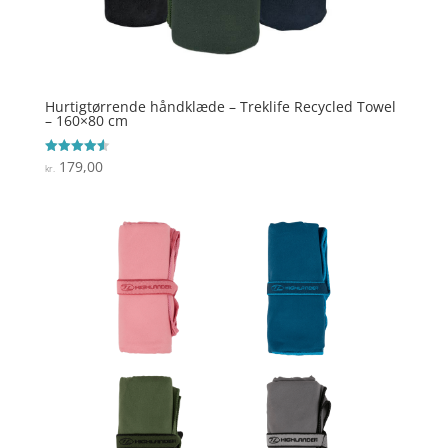
Hurtigtørrende håndklæde – Treklife Recycled Towel
– 160×80 cm
179,00
Vurderet
kr.
4.6
ud af 5