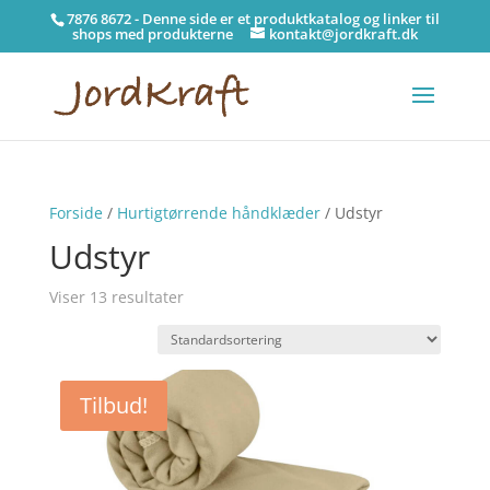
7876 8672 - Denne side er et produktkatalog og linker til
shops med produkterne
kontakt@jordkraft.dk
Forside
/
Hurtigtørrende håndklæder
/ Udstyr
Udstyr
Viser 13 resultater
Tilbud!