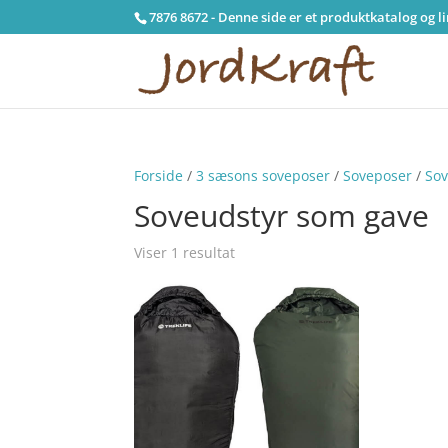
7876 8672 - Denne side er et produktkatalog og l
Forside
/
3 sæsons soveposer
/
Soveposer
/
Sov
Soveudstyr som gave
Viser 1 resultat