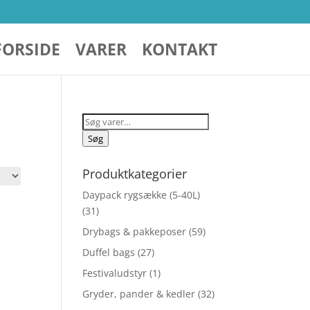
FORSIDE
VARER
KONTAKT
Søg
efter:
Søg
Produktkategorier
Daypack rygsække (5-40L)
(31)
Drybags & pakkeposer
(59)
Duffel bags
(27)
Festivaludstyr
(1)
Gryder, pander & kedler
(32)