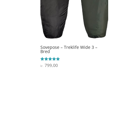
Sovepose – Treklife Wide 3 –
Bred
799,00
Vurderet
kr.
4.9
ud af 5