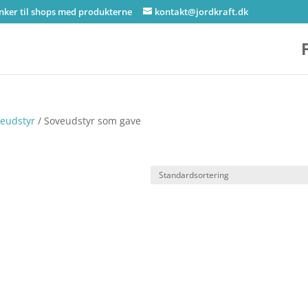
inker til shops med produkterne
kontakt@jordkraft.dk
eudstyr
/ Soveudstyr som gave