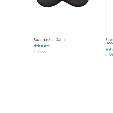
Sovemaske – Satin
Sove
Flee
39,00
Vurderet
kr.
4.4
39
Vurde
kr.
ud af 5
5
ud af