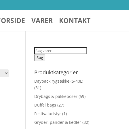
FORSIDE
VARER
KONTAKT
Søg
efter:
Søg
Produktkategorier
Daypack rygsække (5-40L)
(31)
Drybags & pakkeposer
(59)
Duffel bags
(27)
Festivaludstyr
(1)
Gryder, pander & kedler
(32)