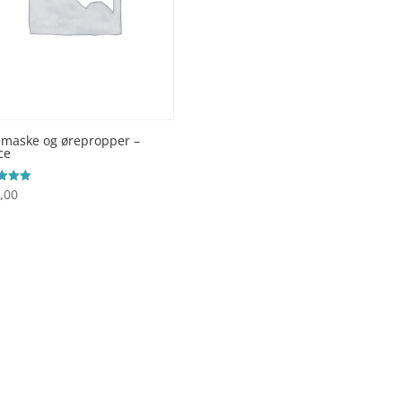
maske og ørepropper –
ce
,00
ret
 5