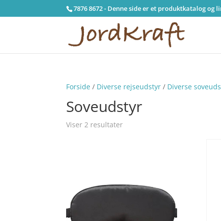
7876 8672 - Denne side er et produktkatalog og l
Forside
/
Diverse rejseudstyr
/
Diverse soveuds
Soveudstyr
Viser 2 resultater