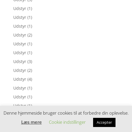
Udstyr
(1)
Udstyr
(1)
Udstyr
(1)
Udstyr
(2)
Udstyr
(1)
Udstyr
(1)
Udstyr
(3)
Udstyr
(2)
Udstyr
(4)
Udstyr
(1)
Udstyr
(1)
Udstyr
(1)
Denne hjemmeside bruger cookies til at forbedre din oplevelse.
Udstyr
(1)
Læs mere
Cookie indstillinger
Accepter
Udstyr
(8)