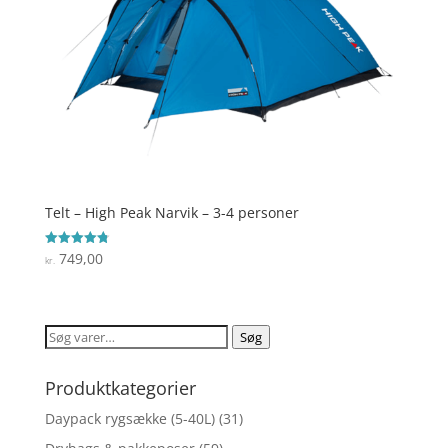
Telt – High Peak Narvik – 3-4 personer
749,00
Vurderet
kr.
4.8
ud af 5
Søg
Søg
efter:
Produktkategorier
Daypack rygsække (5-40L)
(31)