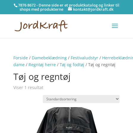
7876 8672 - Denne side er et produktkatalog og linker til
shops med produkterne
kontakt@jordkraft.dk
Forside
/
Damebeklædning
/
Festivaludstyr
/
Herrebeklædni
dame
/
Regntøj herre
/
Tøj og fodtøj
/ Tøj og regntøj
Tøj og regntøj
Viser 1 resultat