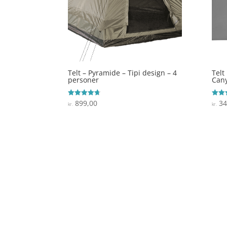
Telt – Pyramide – Tipi design – 4
Telt
personer
Cany
899,00
34
Vurderet
Vurde
kr.
kr.
4.7
4.8
ud af 5
ud af