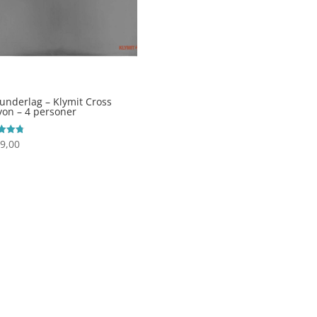
 underlag – Klymit Cross
on – 4 personer
9,00
ret
 5