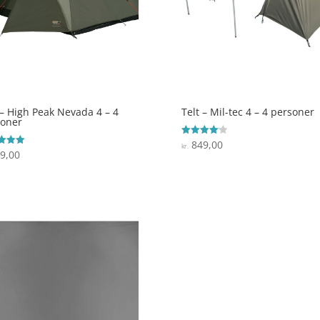
 – High Peak Nevada 4 – 4
Telt – Mil-tec 4 – 4 personer
soner
849,00
Vurderet
kr.
4.1
9,00
ret
ud af 5
 5