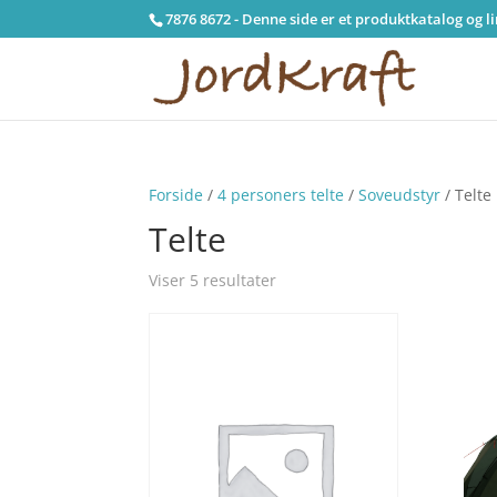
7876 8672 - Denne side er et produktkatalog og l
Forside
/
4 personers telte
/
Soveudstyr
/ Telte
Telte
Viser 5 resultater