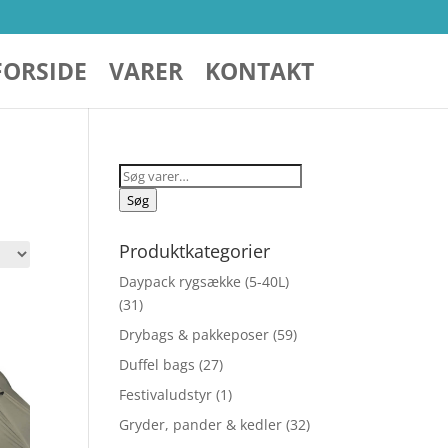
FORSIDE
VARER
KONTAKT
Søg
efter:
Søg
Produktkategorier
Daypack rygsække (5-40L)
(31)
Drybags & pakkeposer
(59)
Duffel bags
(27)
Festivaludstyr
(1)
Gryder, pander & kedler
(32)