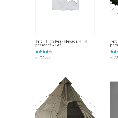
Telt – High Peak Nevada 4 – 4
Telt
personer – Grå
per
799,00
79
Vurderet
Vurde
kr.
kr.
4.2
5
ud af 5
ud af