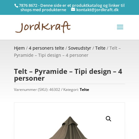
7876 8672 - Denne side er et produktkatalog og linker til
shops med produkterne
kontakt@jordkraft.dk
Hjem
/
4 personers telte
/
Soveudstyr
/
Telte
/ Telt –
Pyramide – Tipi design – 4 personer
Telt – Pyramide – Tipi design – 4
personer
Varenummer (SKU):
46302
Kategori:
Telte