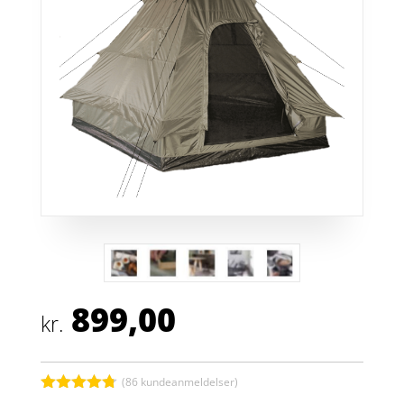
899,00
kr.
(
86
kundeanmeldelser)
Bedømt