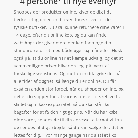
– 4 personer til nye eventyr
Shoppes der produkter online, giver de dig lidt
bedre rettigheder, end loven foreskriver for de
fysiske butikker. Du skal kunne returnere dine varer i
14 dage. efter dit online køb, og du kan finde
webshops der giver mere der kan forlænge din
standard returret med både uger og måneder. Husk
også på, at du online har et kæmpe udvalg, og det at
sammenlligne priser bliver en leg, på tværs af
forskellige webshops. Og du kan endda gøre det på
alle tider af døgnet, så længe du er online. Du får
også en anden stor fordel, når du shopper online, og
det er du slipper for, at varens pris er forskellige fra
skiltet og til kasseapparatet, så du skal stå i kø
bagefter for at få den rigtige pris. Når du har købt
dine varer, sendes de til din adresse, alternativt kan
de sendes til dig arbejde, så du kan vælge det, det er
lettes for dig. Hvor mange gange har du stået i kø i