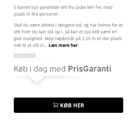
som
4.7
5 kantet tipi-pyramide telt fra tyske Mil-Tec med
ud af 5
plads til fire personer.
baseret på
kundebedø
mmelser
Skal du være afsted i længere tid, og har behov for et
telt hvor du kan stå op i, så kan et tipi-telt være en
god mulighed. Med højdemål på 2,25 m er der plads
nok til at stå in…
Læs mere her
KØB HER