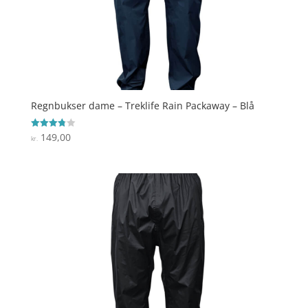
Regnbukser dame – Treklife Rain Packaway – Blå
149,00
Vurderet
kr.
3.8
ud af 5