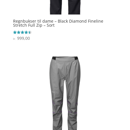
Regnbukser til dame – Black Diamond Fineline
Stretch Full Zip – Sort
999,00
Vurderet
kr.
4.5
ud af 5