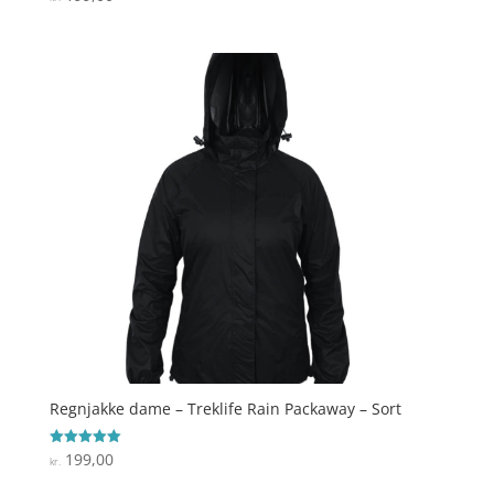
3.8
ud af 5
Regnjakke dame – Treklife Rain Packaway – Sort
199,00
Vurderet
kr.
5
ud af 5