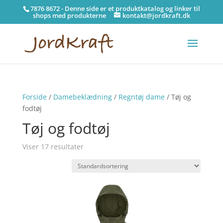
7876 8672 - Denne side er et produktkatalog og linker til
shops med produkterne
kontakt@jordkraft.dk
Forside
/
Damebeklædning
/
Regntøj dame
/ Tøj og
fodtøj
Tøj og fodtøj
Viser 17 resultater