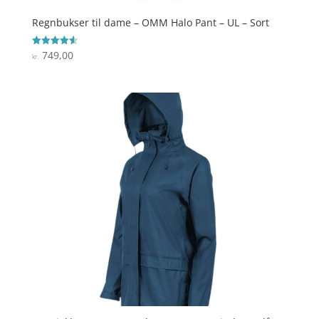
Regnbukser til dame – OMM Halo Pant – UL – Sort
749,00
Vurderet
kr.
4.6
ud af 5