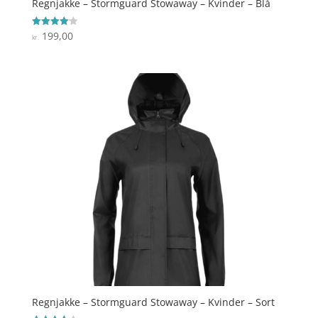
Regnjakke – Stormguard Stowaway – Kvinder – Blå
199,00
Vurderet
kr.
4.1
ud af 5
Regnjakke – Stormguard Stowaway – Kvinder – Sort