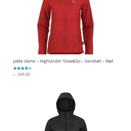
Jakke dame – Highlander Stow&Go – Vandtæt – Rød
349,00
Vurderet
kr.
4.3
ud af 5