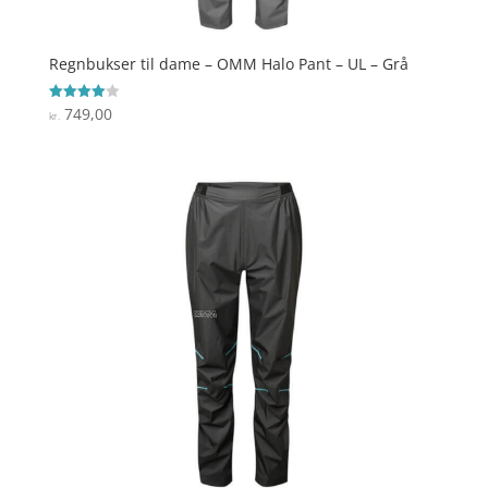
Regnbukser til dame – OMM Halo Pant – UL – Grå
749,00
Vurderet
kr.
4
ud af 5