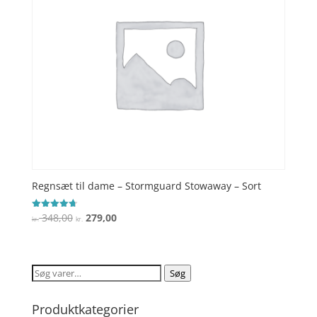
Regnsæt til dame – Stormguard Stowaway – Sort
Den
Den
348,00
279,00
Vurderet
kr.
kr.
4.7
oprindelige
aktuelle
ud af 5
pris
pris
var:
er:
Søg
Søg
kr. 348,00.
kr. 279,00.
efter:
Produktkategorier