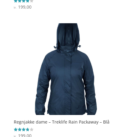
199,00
Vurderet
kr.
3.9
ud af 5
Regnjakke dame – Treklife Rain Packaway – Blå
199,00
Vurderet
kr.