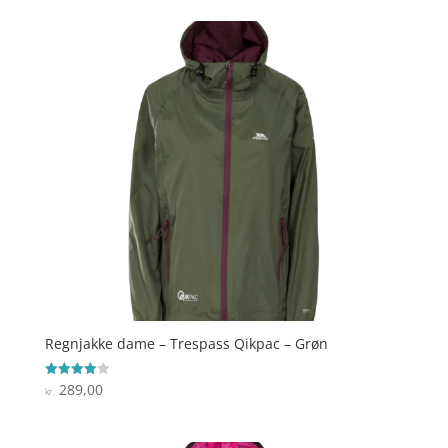
Regnjakke dame – Trespass Qikpac – Grøn
289,00
Vurderet
kr.
4
ud af 5