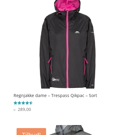
Regnjakke dame – Trespass Qikpac – Sort
289,00
Vurderet
kr.
4.6
ud af 5
Tilbud!