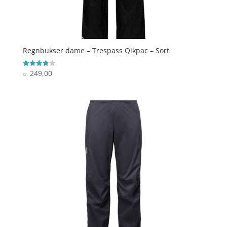
Regnbukser dame – Trespass Qikpac – Sort
249,00
Vurderet
kr.
3.8
ud af 5