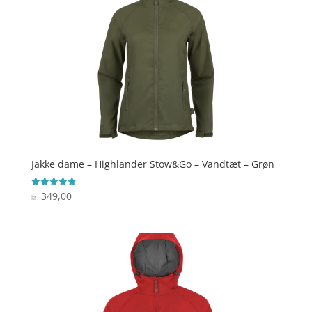
Jakke dame – Highlander Stow&Go – Vandtæt – Grøn
349,00
Vurderet
kr.
4.9
ud af 5