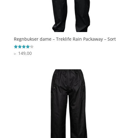
Regnbukser dame – Treklife Rain Packaway – Sort
149,00
Vurderet
kr.
4.2
ud af 5