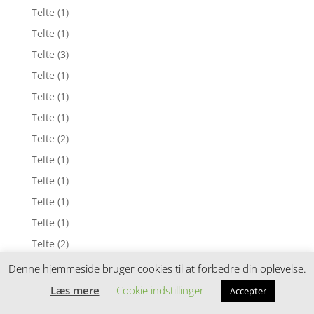
Telte
(1)
Telte
(1)
Telte
(3)
Telte
(1)
Telte
(1)
Telte
(1)
Telte
(2)
Telte
(1)
Telte
(1)
Telte
(1)
Telte
(1)
Telte
(2)
Telte
(1)
Denne hjemmeside bruger cookies til at forbedre din oplevelse.
Telte
(1)
Læs mere
Cookie indstillinger
Accepter
Telte
(1)