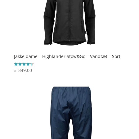
Jakke dame – Highlander Stow&Go – Vandtæt – Sort
349,00
Vurderet
kr.
4.3
ud af 5