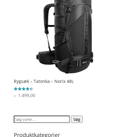
Rygsæk – Tatonka – Norix 48L
1.499,00
Vurderet
kr.
4.4
ud af 5
Søg
Søg
efter:
Produktkategorier