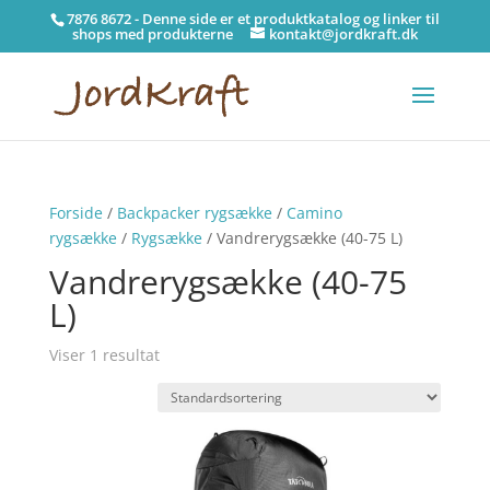
7876 8672 - Denne side er et produktkatalog og linker til
shops med produkterne
kontakt@jordkraft.dk
Forside
/
Backpacker rygsække
/
Camino
rygsække
/
Rygsække
/ Vandrerygsække (40-75 L)
Vandrerygsække (40-75
L)
Viser 1 resultat