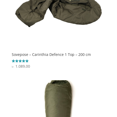
Sovepose – Carinthia Defence 1 Top – 200 cm
1.089,00
Vurderet
kr.
5
ud af 5