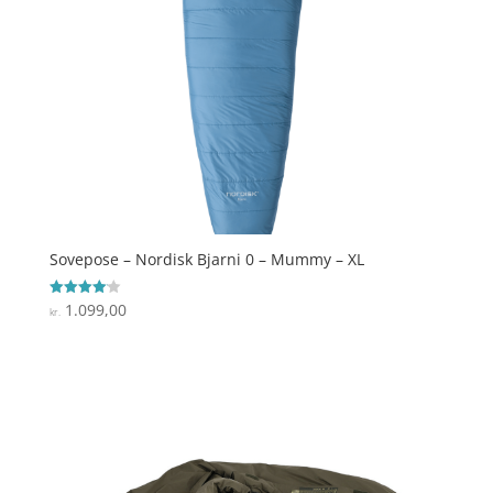
Sovepose – Nordisk Bjarni 0 – Mummy – XL
1.099,00
Vurderet
kr.
4.1
ud af 5