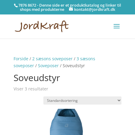
7876 8672 - Denne side er et produktkatalog og linker til
shops med produkterne
kontakt@jordkraft.dk
Forside
/
2 sæsons soveposer
/
3 sæsons
soveposer
/
Soveposer
/ Soveudstyr
Soveudstyr
Viser 3 resultater