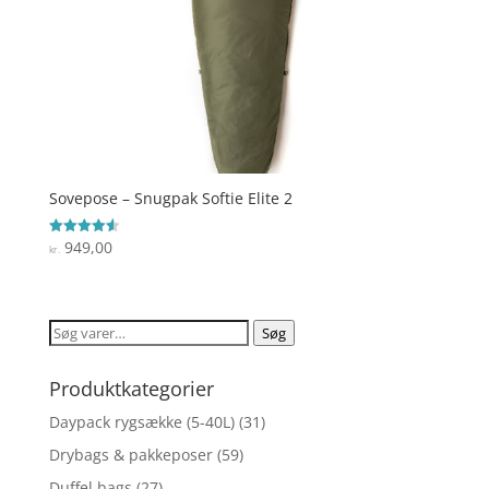
Sovepose – Snugpak Softie Elite 2
949,00
Vurderet
kr.
4.6
ud af 5
Søg
Søg
efter:
Produktkategorier
Daypack rygsække (5-40L)
(31)
Drybags & pakkeposer
(59)
Duffel bags
(27)