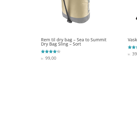
Rem til dry bag – Sea to Summit
Vas
Dry Bag Sling – Sort
39
Vurde
kr.
4
99,00
Vurderet
kr.
ud af
4.2
ud af 5