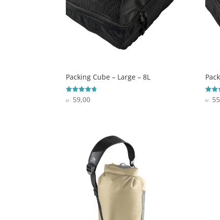
Packing Cube – Large – 8L
Pack
59,00
55
Vurderet
Vurde
kr.
kr.
4.7
4.4
ud af 5
ud af