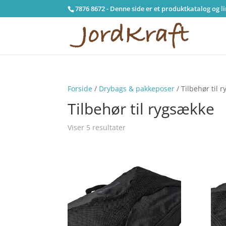
7876 8672 - Denne side er et produktkatalog og l
Forside
/
Drybags & pakkeposer
/ Tilbehør til 
Tilbehør til rygsække
Viser 5 resultater