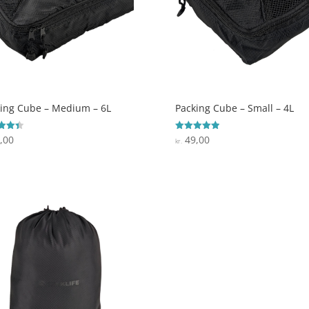
ing Cube – Medium – 6L
Packing Cube – Small – 4L
,00
49,00
ret
Vurderet
kr.
5
 5
ud af 5