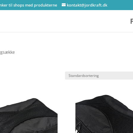
inker til shops med produkterne
kontakt@jordkraft.dk
rygsække