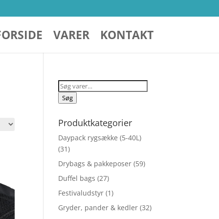
FORSIDE
VARER
KONTAKT
Søg
efter:
Søg
Produktkategorier
Daypack rygsække (5-40L)
(31)
Drybags & pakkeposer
(59)
Duffel bags
(27)
Festivaludstyr
(1)
Gryder, pander & kedler
(32)