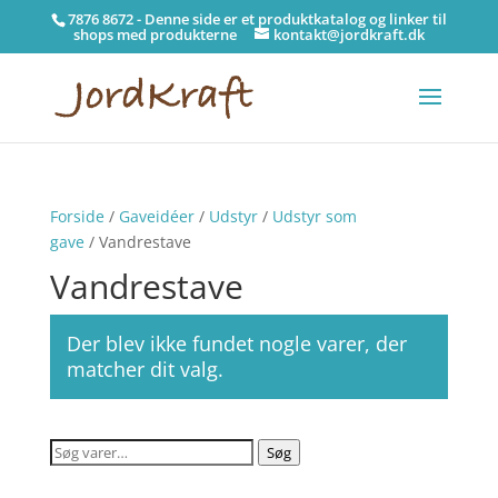
7876 8672 - Denne side er et produktkatalog og linker til
shops med produkterne
kontakt@jordkraft.dk
Forside
/
Gaveidéer
/
Udstyr
/
Udstyr som
gave
/ Vandrestave
Vandrestave
Der blev ikke fundet nogle varer, der
matcher dit valg.
Søg
Søg
efter: