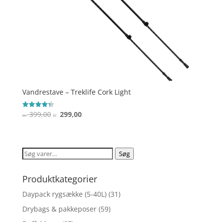
Vandrestave – Treklife Cork Light
Den
Den
399,00
299,00
Vurderet
kr.
kr.
4.3
oprindelige
aktuelle
ud af 5
pris
pris
var:
er:
Søg
Søg
kr. 399,00.
kr. 299,00.
efter:
Produktkategorier
Daypack rygsække (5-40L)
(31)
Drybags & pakkeposer
(59)