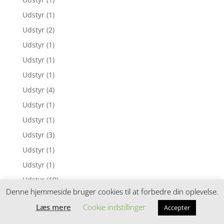
Udstyr
(1)
Udstyr
(2)
Udstyr
(1)
Udstyr
(1)
Udstyr
(1)
Udstyr
(4)
Udstyr
(1)
Udstyr
(1)
Udstyr
(3)
Udstyr
(1)
Udstyr
(1)
Udstyr
(19)
Denne hjemmeside bruger cookies til at forbedre din oplevelse.
Udstyr
(1)
Læs mere
Cookie indstillinger
Accepter
Udstyr
(1)