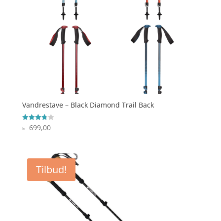
Vandrestave – Black Diamond Trail Back
699,00
Vurderet
kr.
3.8
ud af 5
Tilbud!