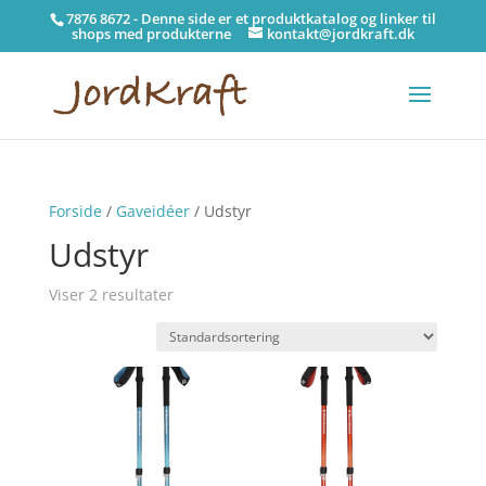
7876 8672 - Denne side er et produktkatalog og linker til
shops med produkterne
kontakt@jordkraft.dk
Forside
/
Gaveidéer
/ Udstyr
Udstyr
Viser 2 resultater