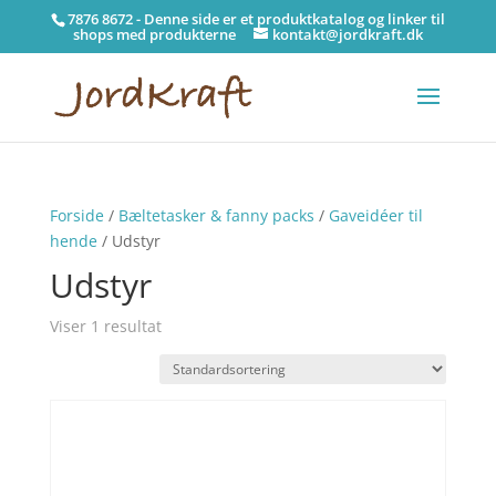
7876 8672 - Denne side er et produktkatalog og linker til
shops med produkterne
kontakt@jordkraft.dk
Forside
/
Bæltetasker & fanny packs
/
Gaveidéer til
hende
/ Udstyr
Udstyr
Viser 1 resultat