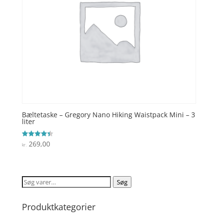
Bæltetaske – Gregory Nano Hiking Waistpack Mini – 3
liter
269,00
Vurderet
kr.
4.4
ud af 5
Søg
Søg
efter:
Produktkategorier