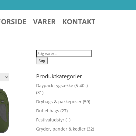
FORSIDE
VARER
KONTAKT
Søg
efter:
Søg
Produktkategorier
Daypack rygsække (5-40L)
(31)
Drybags & pakkeposer
(59)
Duffel bags
(27)
Festivaludstyr
(1)
Gryder, pander & kedler
(32)