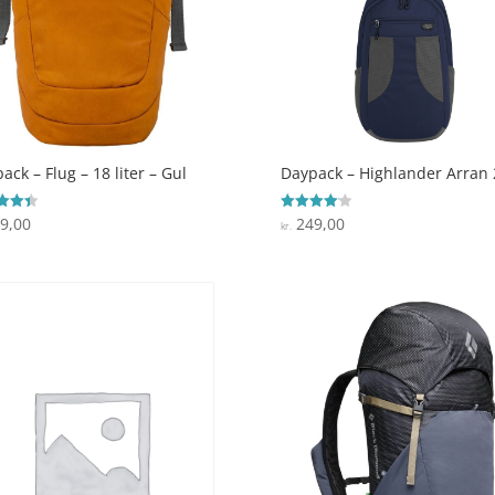
ack – Flug – 18 liter – Gul
Daypack – Highlander Arran 
9,00
249,00
ret
Vurderet
kr.
4.1
 5
ud af 5