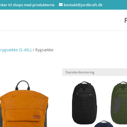
inker til shops med produkterne
kontakt@jordkraft.dk
rygsække (5-40L)
/ Rygsække