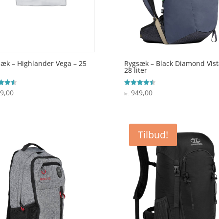
æk – Highlander Vega – 25
Rygsæk – Black Diamond Vist
28 liter
9,00
949,00
ret
Vurderet
kr.
4.5
 5
ud af 5
Tilbud!