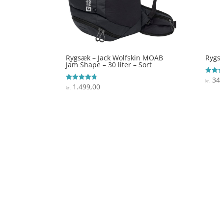
Rygsæk – Jack Wolfskin MOAB
Rygs
Jam Shape – 30 liter – Sort
34
Vurde
kr.
4.5
1.499,00
Vurderet
kr.
ud af
4.7
ud af 5