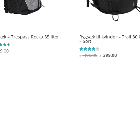
æk – Trespass Rocka 35 liter
Rygsæk til kvinder – Trail 30 l
– Sort
9,00
ret
Den
Den
495,00
399,00
Vurderet
kr.
kr.
 5
4.1
oprindelige
aktuelle
ud af 5
pris
pris
var:
er:
kr. 495,00.
kr. 399,00.