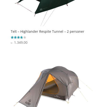
Telt – Highlander Respite Tunnel – 2 personer
1.349,00
Vurderet
kr.
3.8
ud af 5