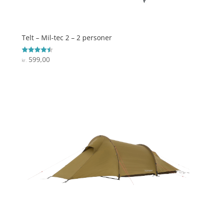
Telt – Mil-tec 2 – 2 personer
599,00
Vurderet
kr.
4.5
ud af 5