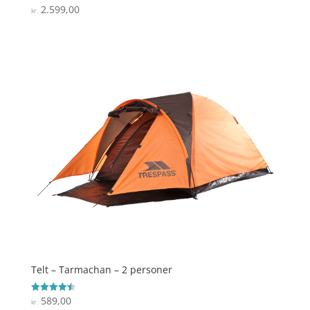
2.599,00
Vurderet
kr.
4.3
ud af 5
Telt – Tarmachan – 2 personer
589,00
Vurderet
kr.
4.5