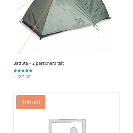
Battuta – 2 personers telt
699,00
Vurderet
kr.
4.9
ud af 5
Tilbud!