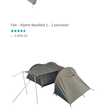
Telt – Klymit Maxfield 2 – 2 personer
3.899,00
Vurderet
kr.
4.6
ud af 5