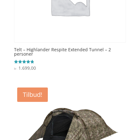
Telt – Highlander Respite Extended Tunnel – 2
personer
1.699,00
Vurderet
kr.
4.8
ud af 5
Tilbud!