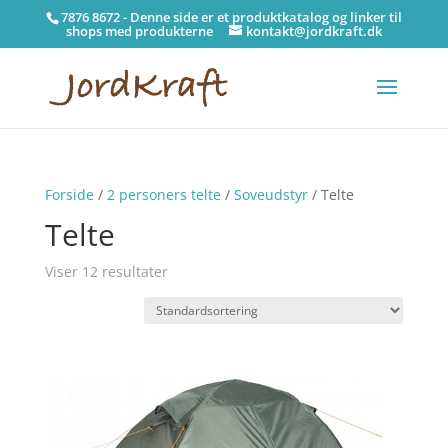
7876 8672 - Denne side er et produktkatalog og linker til
shops med produkterne
kontakt@jordkraft.dk
Forside
/
2 personers telte
/
Soveudstyr
/ Telte
Telte
Viser 12 resultater