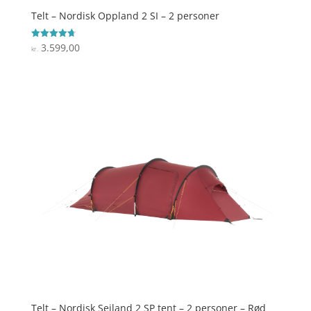
Telt – Nordisk Oppland 2 SI – 2 personer
3.599,00
Vurderet
kr.
4.7
ud af 5
Telt – Nordisk Seiland 2 SP tent – 2 personer – Rød