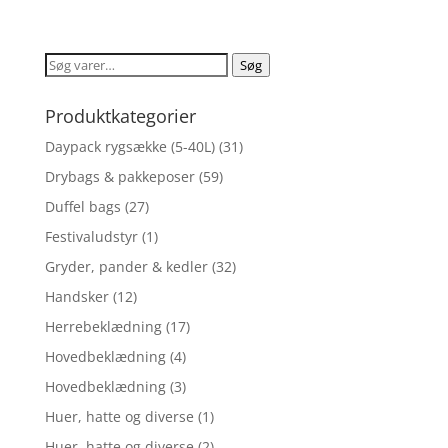
ud af 5
Søg
Søg
efter:
Produktkategorier
Daypack rygsække (5-40L)
(31)
Drybags & pakkeposer
(59)
Duffel bags
(27)
Festivaludstyr
(1)
Gryder, pander & kedler
(32)
Handsker
(12)
Herrebeklædning
(17)
Hovedbeklædning
(4)
Hovedbeklædning
(3)
Huer, hatte og diverse
(1)
Huer, hatte og diverse
(2)