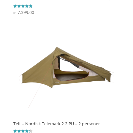
7.399,00
Vurderet
kr.
4.8
ud af 5
Telt – Nordisk Telemark 2.2 PU – 2 personer