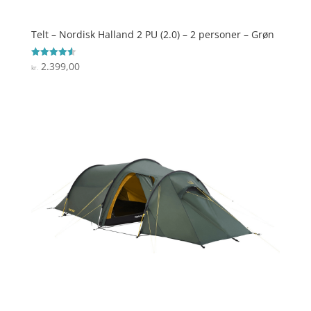
Telt – Nordisk Halland 2 PU (2.0) – 2 personer – Grøn
2.399,00
Vurderet
kr.
4.6
ud af 5