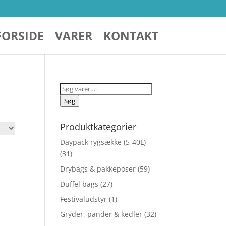
FORSIDE
VARER
KONTAKT
Søg
efter:
Søg
Produktkategorier
Daypack rygsække (5-40L)
(31)
Drybags & pakkeposer
(59)
Duffel bags
(27)
Festivaludstyr
(1)
Gryder, pander & kedler
(32)