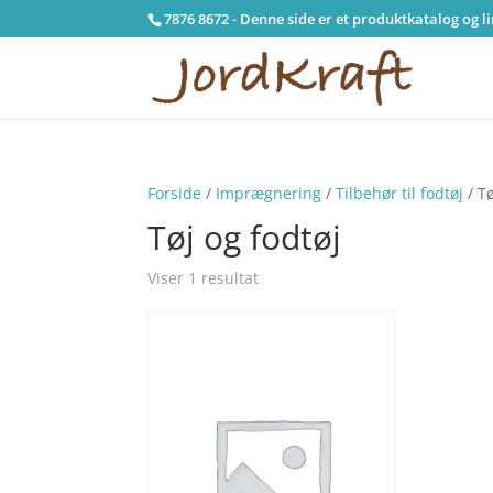
7876 8672 - Denne side er et produktkatalog og l
Forside
/
Imprægnering
/
Tilbehør til fodtøj
/ Tø
Tøj og fodtøj
Viser 1 resultat