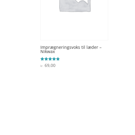
Imprægneringsvoks til læder –
Nikwax
69,00
Vurderet
kr.
4.8
ud af 5