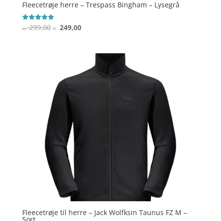
Fleecetrøje herre – Trespass Bingham – Lysegrå
Den
Den
299,00
249,00
Vurderet
kr.
kr.
5
oprindelige
aktuelle
ud af 5
pris
pris
var:
er:
kr. 299,00.
kr. 249,00.
Fleecetrøje til herre – Jack Wolfksin Taunus FZ M –
Sort