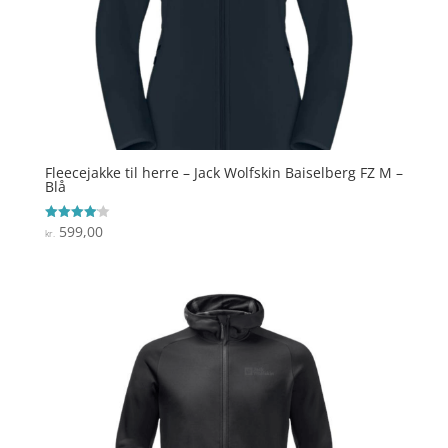
Fleecejakke til herre – Jack Wolfskin Baiselberg FZ M –
Blå
599,00
Vurderet
kr.
4.1
ud af 5