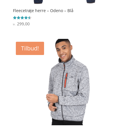
Fleecetrøje herre – Odeno – Blå
299,00
Vurderet
kr.
4.5
ud af 5
Tilbud!