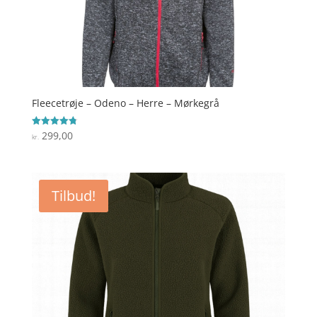
Fleecetrøje – Odeno – Herre – Mørkegrå
299,00
Vurderet
kr.
4.8
ud af 5
Tilbud!