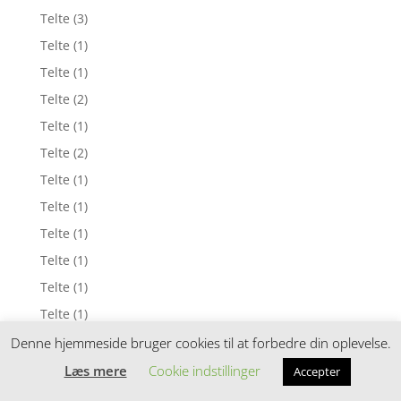
Telte
(3)
Telte
(1)
Telte
(1)
Telte
(2)
Telte
(1)
Telte
(2)
Telte
(1)
Telte
(1)
Telte
(1)
Telte
(1)
Telte
(1)
Telte
(1)
Telte
(1)
Denne hjemmeside bruger cookies til at forbedre din oplevelse.
Telte
(1)
Læs mere
Cookie indstillinger
Accepter
Telte
(1)