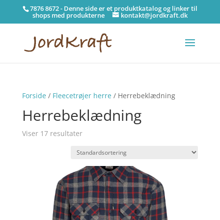
7876 8672 - Denne side er et produktkatalog og linker til
shops med produkterne
kontakt@jordkraft.dk
Forside
/
Fleecetrøjer herre
/ Herrebeklædning
Herrebeklædning
Viser 17 resultater