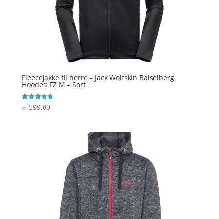
Fleecejakke til herre – Jack Wolfskin Baiselberg
Hooded FZ M – Sort
599,00
Vurderet
kr.
4.8
ud af 5