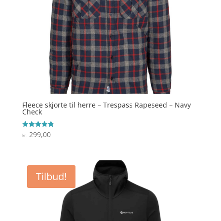
Fleece skjorte til herre – Trespass Rapeseed – Navy
Check
299,00
Vurderet
kr.
4.9
ud af 5
Tilbud!