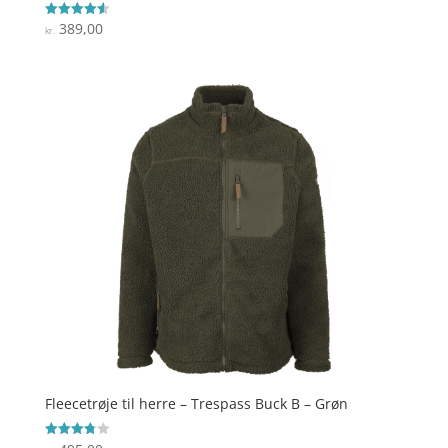
389,00
Vurderet
kr.
4.6
ud af 5
Fleecetrøje til herre – Trespass Buck B – Grøn
Vurderet