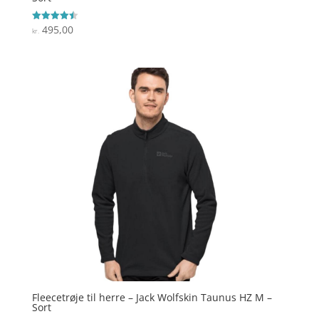
495,00
Vurderet
kr.
4.5
ud af 5
Fleecetrøje til herre – Jack Wolfskin Taunus HZ M –
Sort