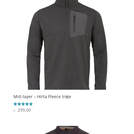
Mid-layer – Hirta Fleece trøje
299,00
Vurderet
kr.
5
ud af 5