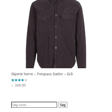
Skjorte herre – Trespass Dattin – Grå
349,00
Vurderet
kr.
3.9
ud af 5
Søg
Søg
efter: