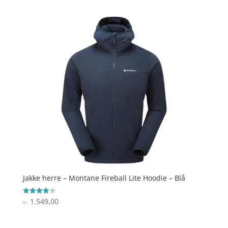
pris
pris
var:
er:
kr. 199,00.
kr. 99,00.
Jakke herre – Montane Fireball Lite Hoodie – Blå
1.549,00
Vurderet
kr.
4
ud af 5