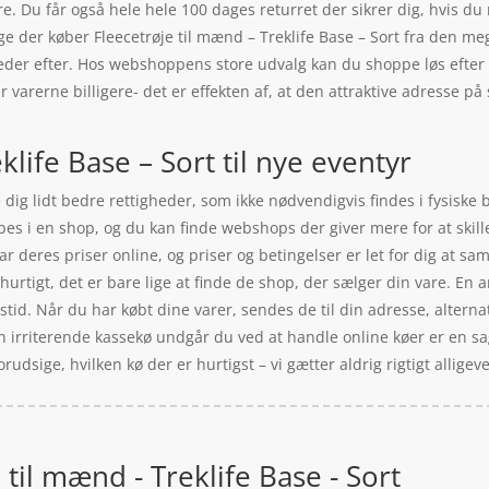
e. Du får også hele hele 100 dages returret der sikrer dig, hvis du
ge der køber Fleecetrøje til mænd – Treklife Base – Sort fra den me
leder efter. Hos webshoppens store udvalg kan du shoppe løs efter
 varerne billigere- det er effekten af, at den attraktive adresse 
klife Base – Sort til nye eventyr
ig lidt bedre rettigheder, som ikke nødvendigvis findes i fysiske bu
bes i en shop, og du kan finde webshops der giver mere for at skill
r deres priser online, og priser og betingelser er let for dig at s
urtigt, det er bare lige at finde de shop, der sælger din vare. En 
tid. Når du har købt dine varer, sendes de til din adresse, alterna
en irriterende kassekø undgår du ved at handle online køer er en sag
sige, hvilken kø der er hurtigst – vi gætter aldrig rigtigt alligeve
 til mænd - Treklife Base - Sort