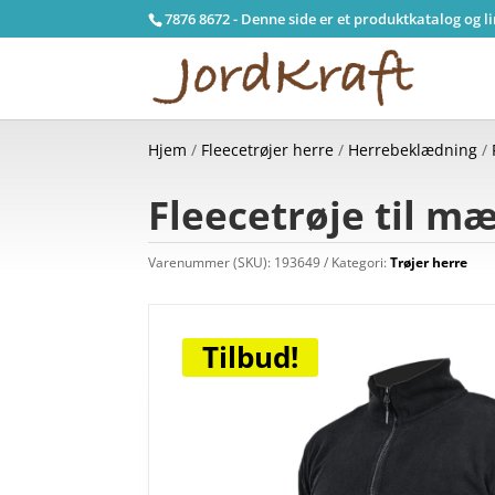
7876 8672 - Denne side er et produktkatalog og l
Hjem
/
Fleecetrøjer herre
/
Herrebeklædning
/
Fleecetrøje til mæ
Varenummer (SKU):
193649
Kategori:
Trøjer herre
Tilbud!