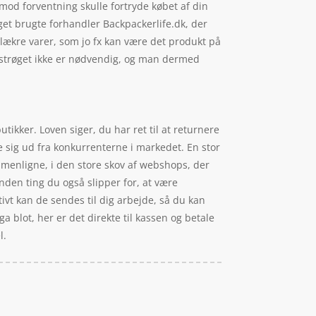
 mod forventning skulle fortryde købet af din
get brugte forhandler Backpackerlife.dk, der
 lækre varer, som jo fx kan være det produkt på
på strøget ikke er nødvendig, og man dermed
tikker. Loven siger, du har ret til at returnere
e sig ud fra konkurrenterne i markedet. En stor
ammenligne, i den store skov af webshops, der
anden ting du også slipper for, at være
tivt kan de sendes til dig arbejde, så du kan
a blot, her er det direkte til kassen og betale
l.