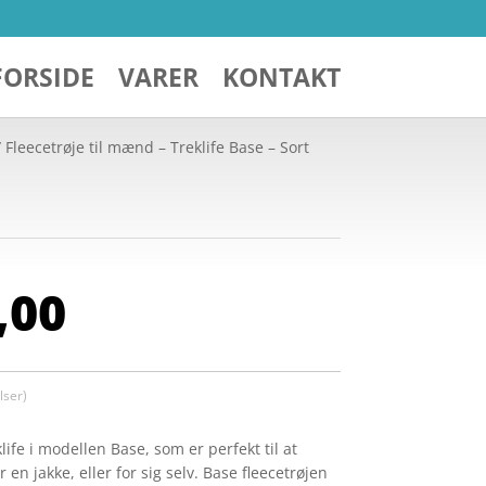
FORSIDE
VARER
KONTAKT
 Fleecetrøje til mænd – Treklife Base – Sort
Den
,00
indelige
aktuelle
pris
er:
199,00.
kr. 99,00.
ser)
life i modellen Base, som er perfekt til at
en jakke, eller for sig selv. Base fleecetrøjen