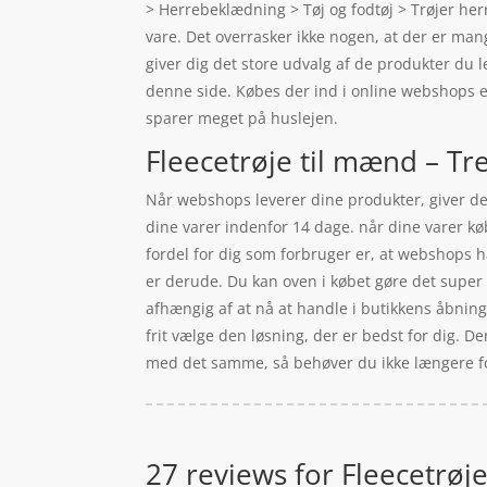
> Herrebeklædning > Tøj og fodtøj > Trøjer herr
vare. Det overrasker ikke nogen, at der er man
giver dig det store udvalg af de produkter du 
denne side. Købes der ind i online webshops er
sparer meget på huslejen.
Fleecetrøje til mænd – Tre
Når webshops leverer dine produkter, giver de d
dine varer indenfor 14 dage. når dine varer kø
fordel for dig som forbruger er, at webshops ha
er derude. Du kan oven i købet gøre det super h
afhængig af at nå at handle i butikkens åbnings
frit vælge den løsning, der er bedst for dig. D
med det samme, så behøver du ikke længere forud
27 reviews for
Fleecetrøje