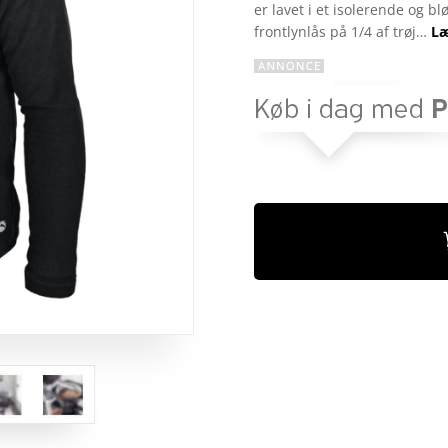
kundebedø
er lavet i et isolerende og bl
mmelser
frontlynlås på 1/4 af trøj…
Læ