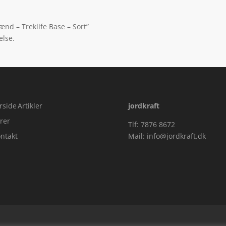
mænd – Treklife Base – Sort”
else.
rside
Artikler
jordkraft
rer
Tlf: 7876 8672
ntakt
Mail:
info@jordkraft.dk