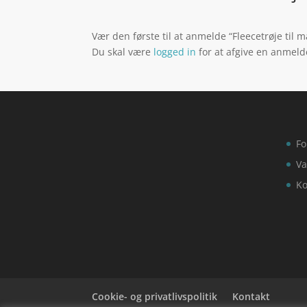
Vær den første til at anmelde “Fleecetrøje til 
Du skal være
logged in
for at afgive en anmeld
Fo
Va
Ko
Cookie- og privatlivspolitik
Kontakt