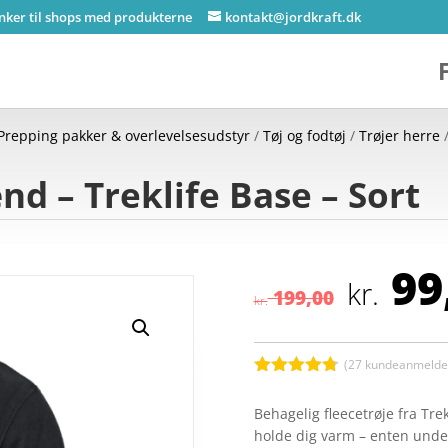
inker til shops med produkterne
kontakt@jordkraft.dk
Prepping pakker & overlevelsesudstyr
/
Tøj og fodtøj
/
Trøjer herre
/
nd – Treklife Base – Sort
Den
99
opr
kr.
199,00
kr.
pris
var:
kr. 
(
27
kundeanmeldel
Bedømt
som
4.7
Behagelig fleecetrøje fra Trek
ud af 5
holde dig varm – enten under 
baseret på