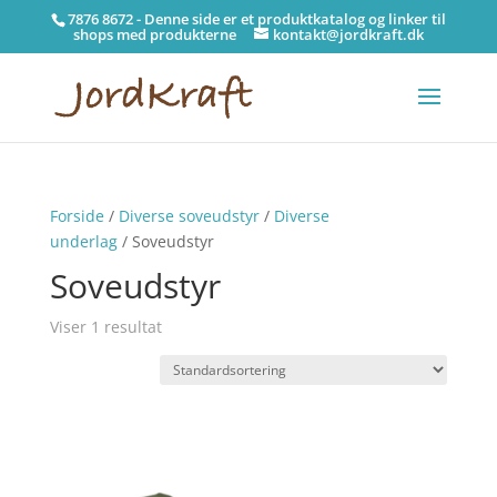
7876 8672 - Denne side er et produktkatalog og linker til
shops med produkterne
kontakt@jordkraft.dk
Forside
/
Diverse soveudstyr
/
Diverse
underlag
/ Soveudstyr
Soveudstyr
Viser 1 resultat