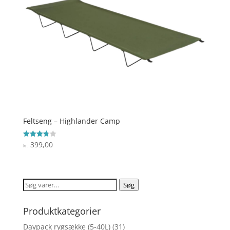
Feltseng – Highlander Camp
399,00
Vurderet
kr.
3.8
ud af 5
Søg
Søg
efter:
Produktkategorier
Daypack rygsække (5-40L)
(31)