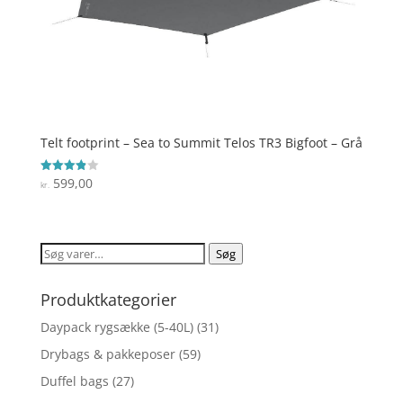
Telt footprint – Sea to Summit Telos TR3 Bigfoot – Grå
599,00
Vurderet
kr.
3.9
ud af 5
Søg
Søg
efter:
Produktkategorier
Daypack rygsække (5-40L)
(31)
Drybags & pakkeposer
(59)
Duffel bags
(27)