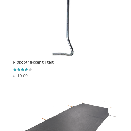
Pløkoptrækker til telt
19,00
Vurderet
kr.
4.2
ud af 5