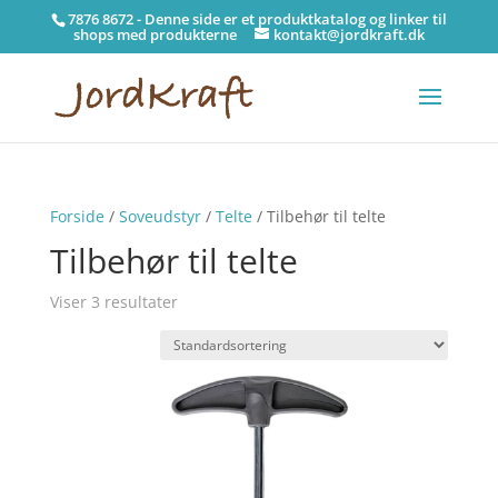
7876 8672 - Denne side er et produktkatalog og linker til
shops med produkterne
kontakt@jordkraft.dk
Forside
/
Soveudstyr
/
Telte
/ Tilbehør til telte
Tilbehør til telte
Viser 3 resultater