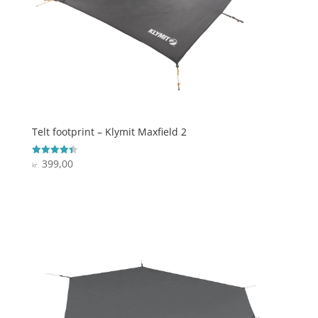
Telt footprint – Klymit Maxfield 2
399,00
Vurderet
kr.
4.4
ud af 5