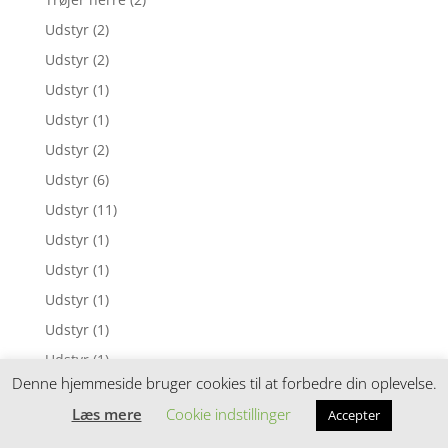
Udstyr
(2)
Udstyr
(2)
Udstyr
(1)
Udstyr
(1)
Udstyr
(2)
Udstyr
(6)
Udstyr
(11)
Udstyr
(1)
Udstyr
(1)
Udstyr
(1)
Udstyr
(1)
Udstyr
(1)
Denne hjemmeside bruger cookies til at forbedre din oplevelse.
Udstyr
(1)
Læs mere
Cookie indstillinger
Accepter
Udstyr
(1)