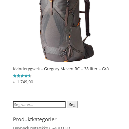
Kvinderygsæk – Gregory Maven RC – 38 liter – Grå
1.749,00
Vurderet
kr.
4.5
ud af 5
Søg
Søg
efter:
Produktkategorier
Daypack rygsække (5-40L)
(31)