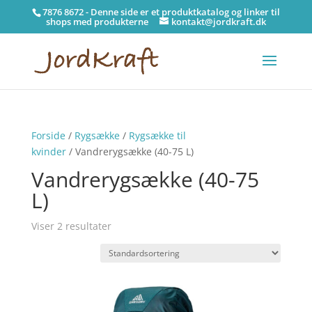
7876 8672 - Denne side er et produktkatalog og linker til
shops med produkterne
kontakt@jordkraft.dk
Forside
/
Rygsække
/
Rygsække til
kvinder
/ Vandrerygsække (40-75 L)
Vandrerygsække (40-75
L)
Viser 2 resultater