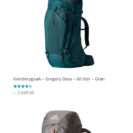
Kvinderygsæk – Gregory Deva – 60 liter – Grøn
2.649,00
Vurderet
kr.
4.3
ud af 5