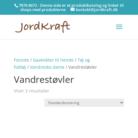
7876 8672 - Denne side er et produktkatalog og linker til
shops med produkterne
kontakt@jordkraft.dk
Forside
/
Gaveidéer til hende
/
Tøj og
fodtøj
/
Vandresko dame
/ Vandrestøvler
Vandrestøvler
Viser 2 resultater