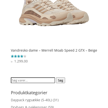
Vandresko dame – Merrell Moab Speed 2 GTX – Beige
1.299,00
Vurderet
kr.
4.1
ud af 5
Søg
Søg
efter:
Produktkategorier
Daypack rygsække (5-40L)
(31)
Drybags & pakkeposer
(59)