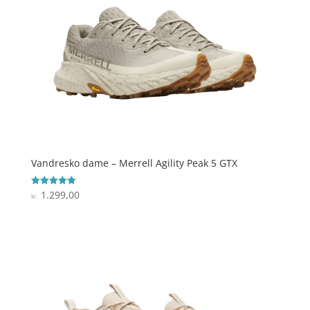
Vandresko dame – Merrell Agility Peak 5 GTX
1.299,00
Vurderet
kr.
5
ud af 5