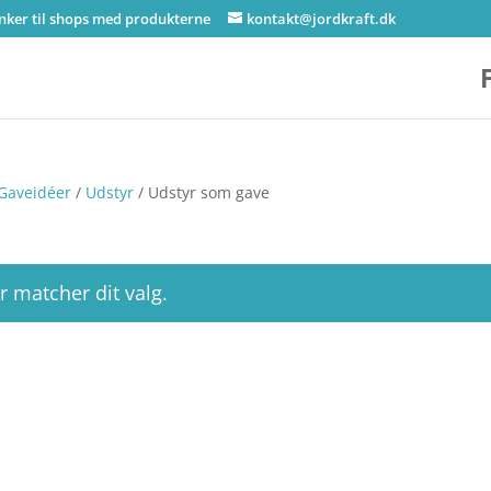
inker til shops med produkterne
kontakt@jordkraft.dk
Gaveidéer
/
Udstyr
/ Udstyr som gave
r matcher dit valg.