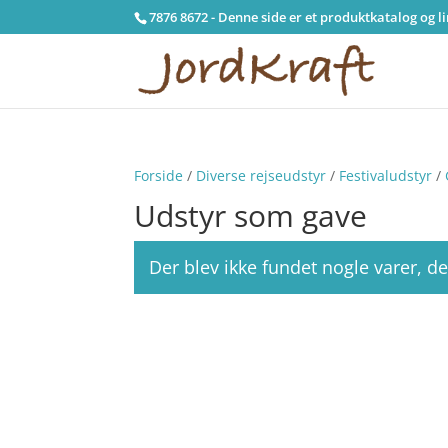
7876 8672 - Denne side er et produktkatalog og l
Forside
/
Diverse rejseudstyr
/
Festivaludstyr
/
Udstyr som gave
Der blev ikke fundet nogle varer, de