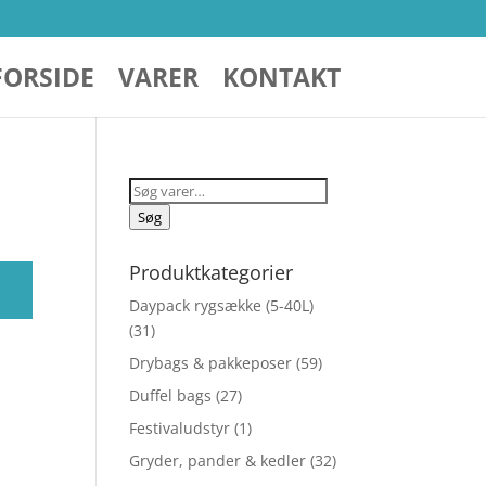
FORSIDE
VARER
KONTAKT
Søg
efter:
Søg
Produktkategorier
Daypack rygsække (5-40L)
(31)
Drybags & pakkeposer
(59)
Duffel bags
(27)
Festivaludstyr
(1)
Gryder, pander & kedler
(32)