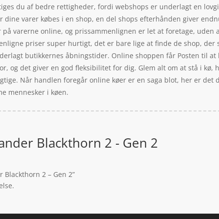
ges du af bedre rettigheder, fordi webshops er underlagt en lovgiv
r dine varer købes i en shop, en del shops efterhånden giver endnu
r på varerne online, og prissammenlignen er let at foretage, uden a
igne priser super hurtigt, det er bare lige at finde de shop, der s
derlagt butikkernes åbningstider. Online shoppen får Posten til at l
r, og det giver en god fleksibilitet for dig. Glem alt om at stå i kø,
 rigtige. Når handlen foregår online køer er en saga blot, her er de
mme mennesker i køen.
lander Blackthorn 2 - Gen 2
r Blackthorn 2 – Gen 2”
else.