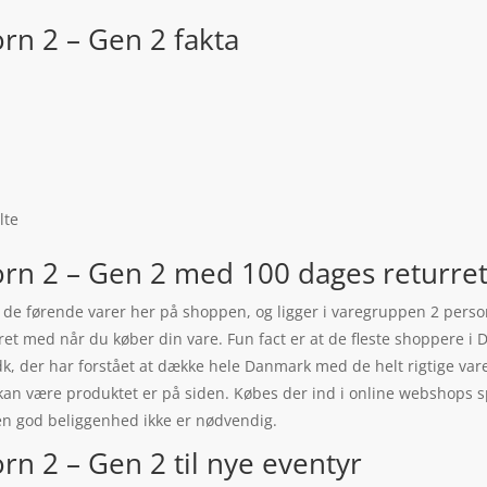
orn 2 – Gen 2 fakta
2
lte
orn 2 – Gen 2 med 100 dages returre
f de førende varer her på shoppen, og ligger i varegruppen 2 person
et med når du køber din vare. Fun fact er at de fleste shoppere i 
k, der har forstået at dække hele Danmark med de helt rigtige va
fx kan være produktet er på siden. Købes der ind i online webshops 
en god beliggenhed ikke er nødvendig.
rn 2 – Gen 2 til nye eventyr