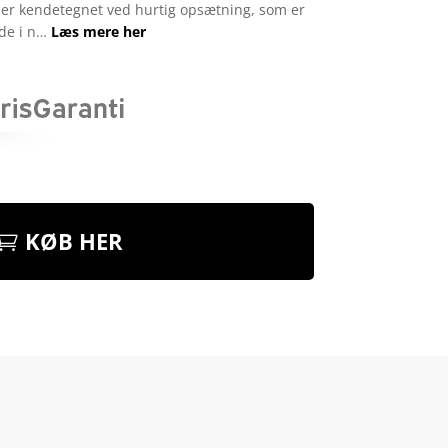
t er kendetegnet ved hurtig opsætning, som er
ude i n…
Læs mere her
KØB HER