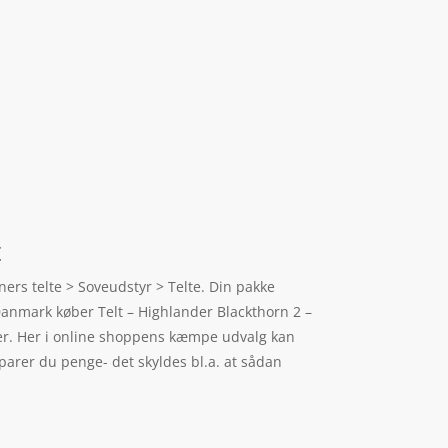
t
ers telte > Soveudstyr > Telte. Din pakke
Danmark køber Telt – Highlander Blackthorn 2 –
rer. Her i online shoppens kæmpe udvalg kan
sparer du penge- det skyldes bl.a. at sådan