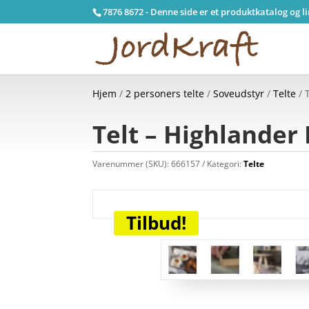
7876 8672 - Denne side er et produktkatalog og l
Hjem
/
2 personers telte
/
Soveudstyr
/
Telte
/ 
Telt – Highlander
Varenummer (SKU):
666157
Kategori:
Telte
Tilbud!