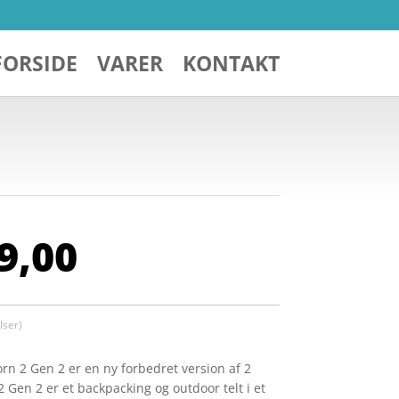
FORSIDE
VARER
KONTAKT
Den
9,00
indelige
aktuelle
pris
er:
999,00.
kr. 799,00.
ser)
rn 2 Gen 2 er en ny forbedret version af 2
2 Gen 2 er et backpacking og outdoor telt i et