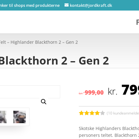
inker til shops med produkterne
kontakt@jordkraft.dk
Telt – Highlander Blackthorn 2 – Gen 2
 Blackthorn 2 – Gen 2
Den
79
opr
kr.
999,00
kr.
pris
var:
kr. 
(
10
kundeanmeldel
Bedømt
som
4
Skotske Highlanders Blacktho
ud af 5
personers teltet. Blackthorn 
baseret