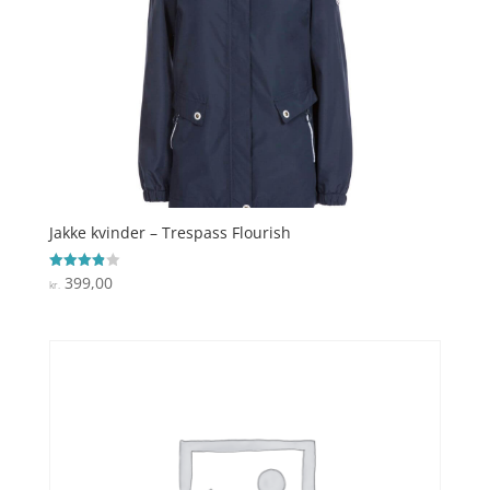
Jakke kvinder – Trespass Flourish
399,00
Vurderet
kr.
3.9
ud af 5