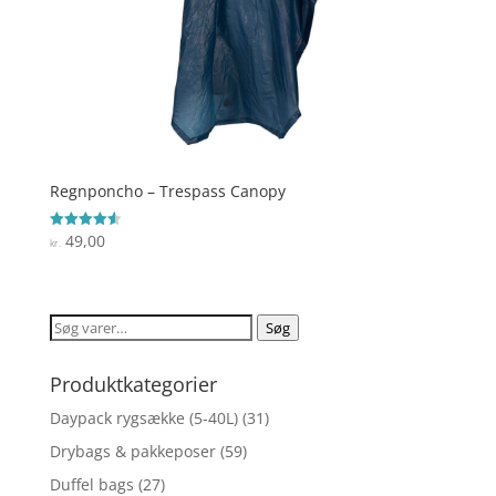
Regnponcho – Trespass Canopy
49,00
Vurderet
kr.
4.6
ud af 5
Søg
Søg
efter:
Produktkategorier
Daypack rygsække (5-40L)
(31)
Drybags & pakkeposer
(59)
Duffel bags
(27)