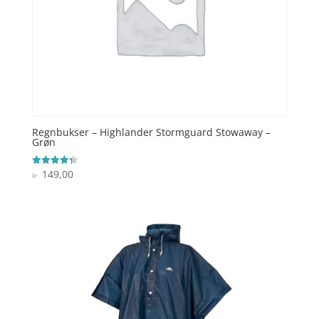
Regnbukser – Highlander Stormguard Stowaway –
Grøn
149,00
Vurderet
kr.
4.3
ud af 5