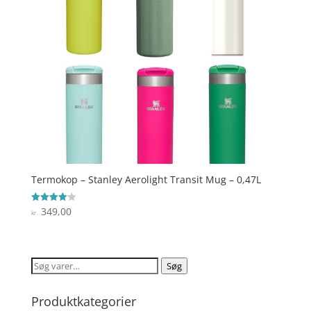
Termokop – Stanley Aerolight Transit Mug – 0,47L
349,00
Vurderet
kr.
4.1
ud af 5
Søg
Søg
efter:
Produktkategorier