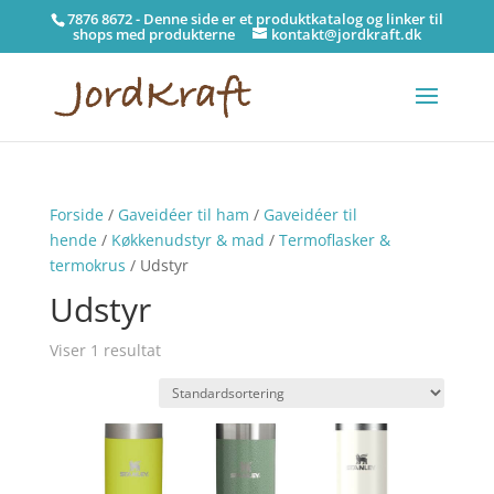
7876 8672 - Denne side er et produktkatalog og linker til
shops med produkterne
kontakt@jordkraft.dk
Forside
/
Gaveidéer til ham
/
Gaveidéer til
hende
/
Køkkenudstyr & mad
/
Termoflasker &
termokrus
/ Udstyr
Udstyr
Viser 1 resultat