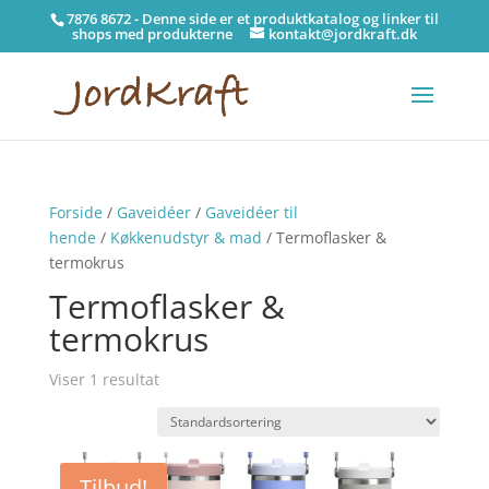
7876 8672 - Denne side er et produktkatalog og linker til
shops med produkterne
kontakt@jordkraft.dk
Forside
/
Gaveidéer
/
Gaveidéer til
hende
/
Køkkenudstyr & mad
/ Termoflasker &
termokrus
Termoflasker &
termokrus
Viser 1 resultat
Tilbud!