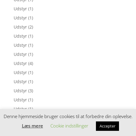
Udstyr
(1)
Udstyr
(1)
Udstyr
(2)
Udstyr
(1)
Udstyr
(1)
Udstyr
(1)
Udstyr
(4)
Udstyr
(1)
Udstyr
(1)
Udstyr
(3)
Udstyr
(1)
Udstyr
(1)
Denne hjemmeside bruger cookies til at forbedre din oplevelse.
Udstyr
(1)
Læs mere
Cookie indstillinger
Accepter
Udstyr
(11)