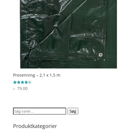
Presenning – 2,1 x 1,5 m
79,00
Vurderet
kr.
4.3
ud af 5
Søg
Søg
efter:
Produktkategorier