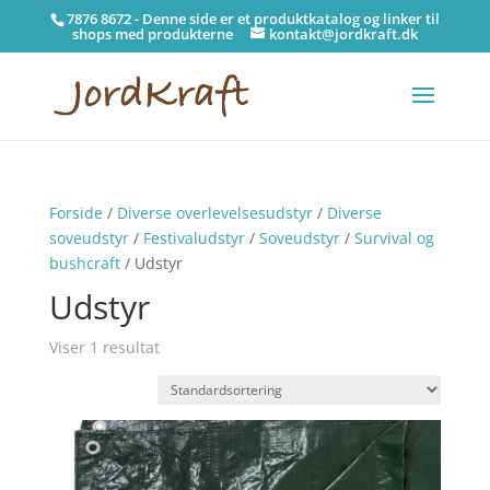
7876 8672 - Denne side er et produktkatalog og linker til
shops med produkterne
kontakt@jordkraft.dk
Forside
/
Diverse overlevelsesudstyr
/
Diverse
soveudstyr
/
Festivaludstyr
/
Soveudstyr
/
Survival og
bushcraft
/ Udstyr
Udstyr
Viser 1 resultat