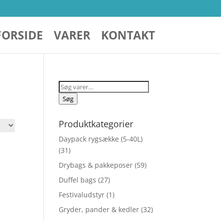
FORSIDE
VARER
KONTAKT
Søg
efter:
Søg
Produktkategorier
Daypack rygsække (5-40L)
(31)
Drybags & pakkeposer
(59)
Duffel bags
(27)
Festivaludstyr
(1)
Gryder, pander & kedler
(32)