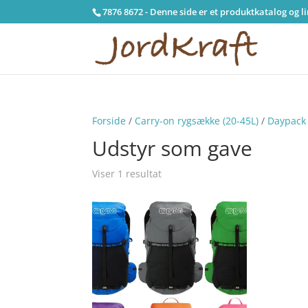
7876 8672 - Denne side er et produktkatalog og l
Forside
/
Carry-on rygsække (20-45L)
/
Daypack 
Udstyr som gave
Viser 1 resultat