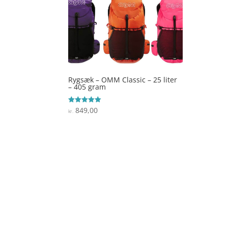
Rygsæk – OMM Classic – 25 liter
– 405 gram
849,00
Vurderet
kr.
5
ud af 5