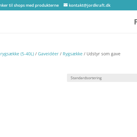
inker til shops med produkterne
kontakt@jordkraft.dk
rygsække (5-40L)
/
Gaveidéer
/
Rygsække
/ Udstyr som gave