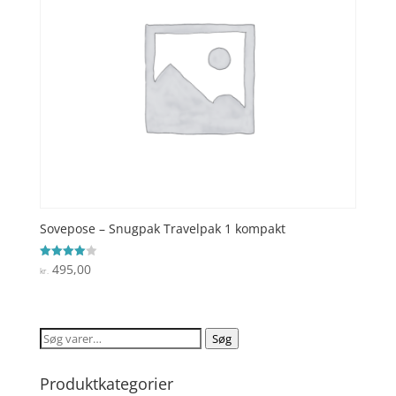
Sovepose – Snugpak Travelpak 1 kompakt
495,00
Vurderet
kr.
4
ud af 5
Søg
Søg
efter:
Produktkategorier