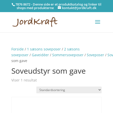
7876 8672 - Denne side er et produktkatalog og linker til
shops med produkterne
kontakt@jordkraft.dk
Forside
/
1 sæsons soveposer
/
2 sæsons
soveposer
/
Gaveidéer
/
Sommersoveposer
/
Soveposer
/
Sov
som gave
Soveudstyr som gave
Viser 1 resultat