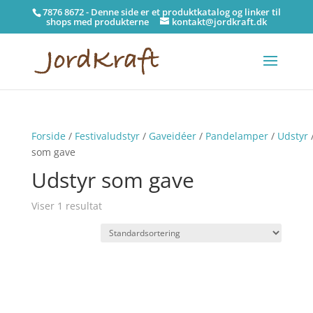
7876 8672 - Denne side er et produktkatalog og linker til
shops med produkterne
kontakt@jordkraft.dk
Forside
/
Festivaludstyr
/
Gaveidéer
/
Pandelamper
/
Udstyr
/
som gave
Udstyr som gave
Viser 1 resultat