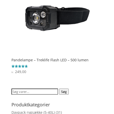
Pandelampe – Treklife Flash LED – 500 lumen
249,00
Vurderet
kr.
4.8
ud af 5
Søg
Søg
efter:
Produktkategorier
Daypack rygsække (5-40L)
(31)