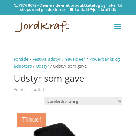
7876 8672 - Denne side er et produktkatalog og linker til
shops med produkterne
kontakt@jordkraft.dk
Forside
/
Festivaludstyr
/
Gaveidéer
/
Powerbanks og
adapters
/
Udstyr
/ Udstyr som gave
Udstyr som gave
Viser 1 resultat
Tilbud!