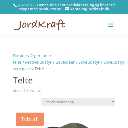
7876 8672 - Denne side er et produktkatalog og linker til
shops med produkterne
kontakt@jordkraft.dk
Forside
/
2 personers
telte
/
Festivaludstyr
/
Gaveidéer
/
Soveudstyr
/
Soveudstyr
som gave
/ Telte
Telte
Viser 1 resultat
Tilbud!