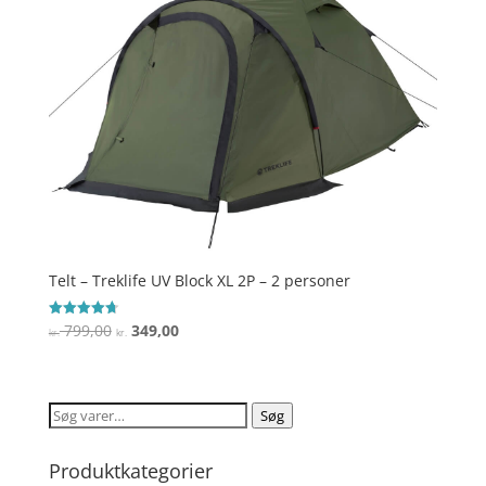
Telt – Treklife UV Block XL 2P – 2 personer
Den
Den
799,00
349,00
Vurderet
kr.
kr.
4.7
oprindelige
aktuelle
ud af 5
pris
pris
var:
er:
Søg
Søg
kr. 799,00.
kr. 349,00.
efter:
Produktkategorier