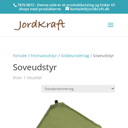
7876 8672 - Denne side er et produktkatalog og linker til
shops med produkterne
kontakt@jordkraft.dk
Forside
/
Festivaludstyr
/
Siddeunderlag
/ Soveudstyr
Soveudstyr
Viser 1 resultat