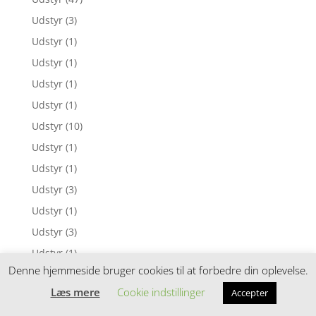
Udstyr
(3)
Udstyr
(1)
Udstyr
(1)
Udstyr
(1)
Udstyr
(1)
Udstyr
(10)
Udstyr
(1)
Udstyr
(1)
Udstyr
(3)
Udstyr
(1)
Udstyr
(3)
Udstyr
(1)
Denne hjemmeside bruger cookies til at forbedre din oplevelse.
Udstyr
(1)
Læs mere
Cookie indstillinger
Accepter
Udstyr
(40)