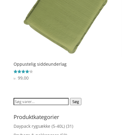
Oppustelig siddeunderlag
99,00
Vurderet
kr.
4.2
ud af 5
Søg
Søg
efter:
Produktkategorier
Daypack rygsække (5-40L)
(31)