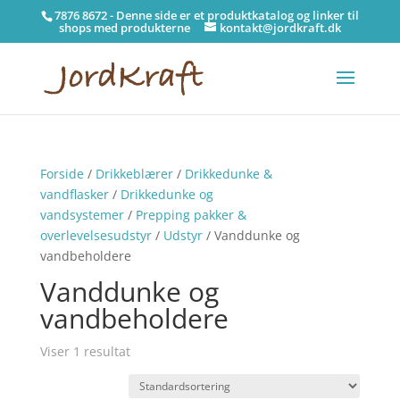
7876 8672 - Denne side er et produktkatalog og linker til
shops med produkterne
kontakt@jordkraft.dk
Forside
/
Drikkeblærer
/
Drikkedunke &
vandflasker
/
Drikkedunke og
vandsystemer
/
Prepping pakker &
overlevelsesudstyr
/
Udstyr
/ Vanddunke og
vandbeholdere
Vanddunke og
vandbeholdere
Viser 1 resultat