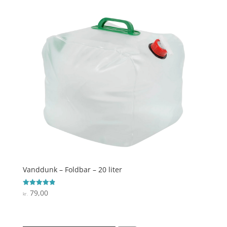
Vanddunk – Foldbar – 20 liter
79,00
Vurderet
kr.
4.9
ud af 5