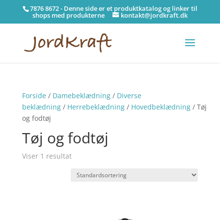
7876 8672 - Denne side er et produktkatalog og linker til
shops med produkterne
kontakt@jordkraft.dk
Forside
/
Damebeklædning
/
Diverse
beklædning
/
Herrebeklædning
/
Hovedbeklædning
/ Tøj
og fodtøj
Tøj og fodtøj
Viser 1 resultat