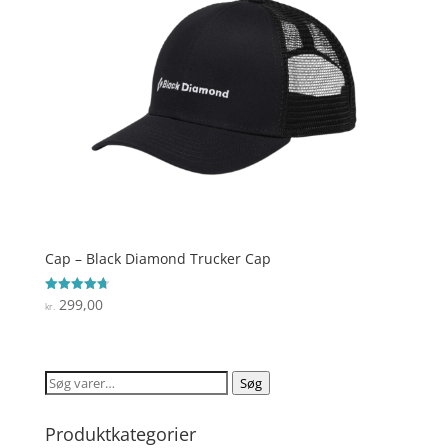
Cap – Black Diamond Trucker Cap
299,00
Vurderet
kr.
4.7
ud af 5
Søg
Søg
efter:
Produktkategorier