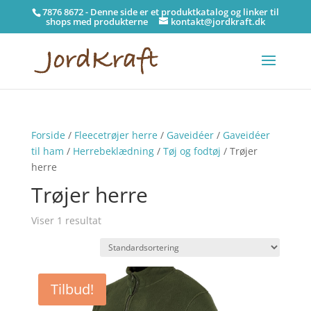
7876 8672 - Denne side er et produktkatalog og linker til
shops med produkterne
kontakt@jordkraft.dk
Forside
/
Fleecetrøjer herre
/
Gaveidéer
/
Gaveidéer
til ham
/
Herrebeklædning
/
Tøj og fodtøj
/ Trøjer
herre
Trøjer herre
Viser 1 resultat
Tilbud!