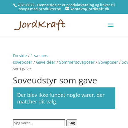
7876 8672 - Denne side er et produktkatalog og linker til
shops med produkterne
kontakt@jordkraft.dk
Forside
/
1 sæsons
soveposer
/
Gaveidéer
/
Sommersoveposer
/
Soveposer
/
Sov
som gave
Soveudstyr som gave
Der blev ikke fundet nogle varer, der
matcher dit valg.
Søg
Søg