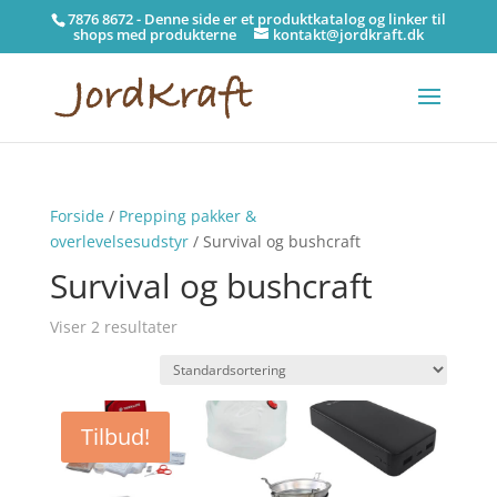
7876 8672 - Denne side er et produktkatalog og linker til
shops med produkterne
kontakt@jordkraft.dk
Forside
/
Prepping pakker &
overlevelsesudstyr
/ Survival og bushcraft
Survival og bushcraft
Viser 2 resultater
Tilbud!