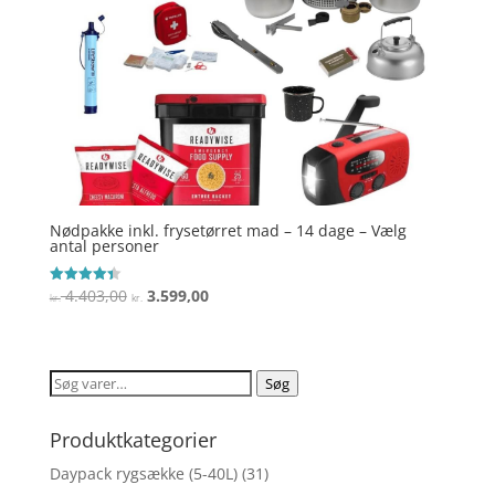
Nødpakke inkl. frysetørret mad – 14 dage – Vælg
antal personer
Den
Den
4.403,00
3.599,00
Vurderet
kr.
kr.
4.4
oprindelige
aktuelle
ud af 5
pris
pris
var:
er:
Søg
Søg
kr. 4.403,00.
kr. 3.599,00.
efter:
Produktkategorier
Daypack rygsække (5-40L)
(31)