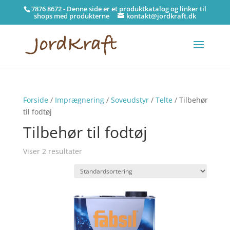
7876 8672 - Denne side er et produktkatalog og linker til
shops med produkterne
kontakt@jordkraft.dk
Forside
/
Imprægnering
/
Soveudstyr
/
Telte
/ Tilbehør
til fodtøj
Tilbehør til fodtøj
Viser 2 resultater