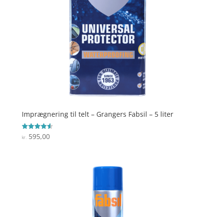
Imprægnering til telt – Grangers Fabsil – 5 liter
595,00
Vurderet
kr.
4.6
ud af 5