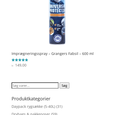
Imprægneringsspray – Grangers Fabsil – 600 ml
149,00
Vurderet
kr.
4.9
ud af 5
Søg
Søg
efter:
Produktkategorier
Daypack rygsække (5-40L)
(31)
Drybags & pakkeposer
(59)