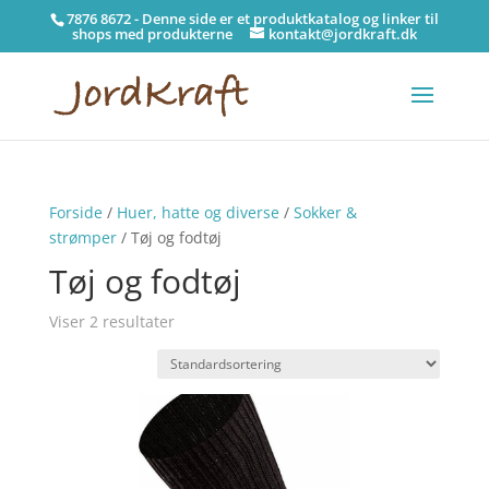
7876 8672 - Denne side er et produktkatalog og linker til
shops med produkterne
kontakt@jordkraft.dk
Forside
/
Huer, hatte og diverse
/
Sokker &
strømper
/ Tøj og fodtøj
Tøj og fodtøj
Viser 2 resultater