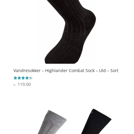
Vandresokker – Highlander Combat Sock – Uld – Sort
119,00
Vurderet
kr.
4.3
ud af 5