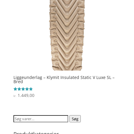
Liggeunderlag – Klymit Insulated Static V Luxe SL –
Bred
1.449,00
Vurderet
kr.
4.9
ud af 5
Søg
Søg
efter:
Produktkategorier