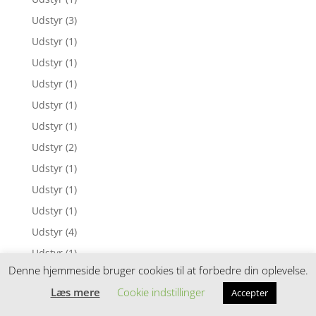
Udstyr
(3)
Udstyr
(1)
Udstyr
(1)
Udstyr
(1)
Udstyr
(1)
Udstyr
(1)
Udstyr
(2)
Udstyr
(1)
Udstyr
(1)
Udstyr
(1)
Udstyr
(4)
Udstyr
(1)
Denne hjemmeside bruger cookies til at forbedre din oplevelse.
Udstyr
(2)
Læs mere
Cookie indstillinger
Accepter
Udstyr
(3)