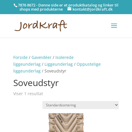
7876 8672 - Denne side er et produktkatalog og linker til
shops med produkterne
kontakt@jordkraft.dk
Forside
/
Gaveidéer
/
Isolerede
liggeunderlag
/
Liggeunderlag
/
Oppustelige
liggeunderlag
/ Soveudstyr
Soveudstyr
Viser 1 resultat