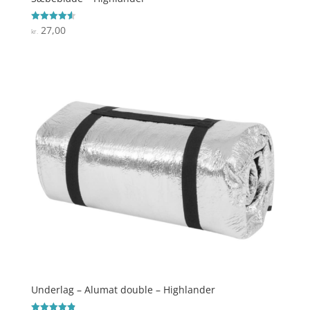
27,00
Vurderet
kr.
4.6
ud af 5
Underlag – Alumat double – Highlander