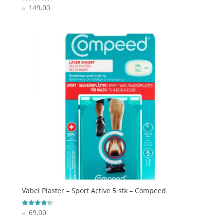
149,00
Vurderet
kr.
4.9
ud af 5
Vabel Plaster – Sport Active 5 stk – Compeed
69,00
Vurderet
kr.
4.3