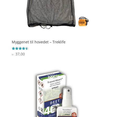
Myggenet til hovedet – Treklife
37,00
Vurderet
kr.
4.5
ud af 5