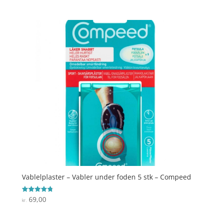
ud af 5
Vablelplaster – Vabler under foden 5 stk – Compeed
69,00
Vurderet
kr.
4.8
ud af 5