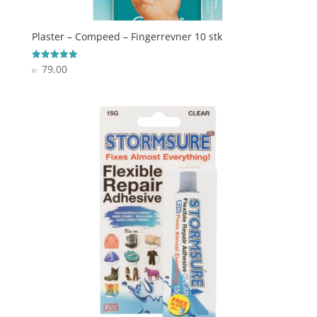
Plaster – Compeed – Fingerrevner 10 stk
79,00
Vurderet
kr.
5
ud af 5