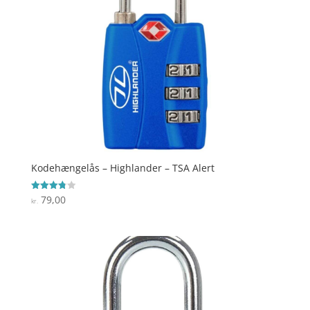
Kodehængelås – Highlander – TSA Alert
79,00
Vurderet
kr.
3.8
ud af 5