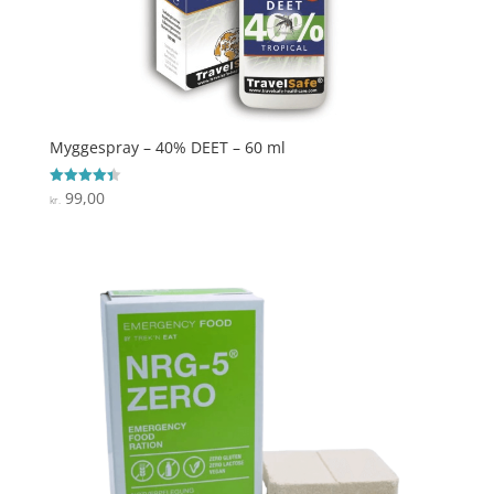
Myggespray – 40% DEET – 60 ml
99,00
Vurderet
kr.
4.4
ud af 5