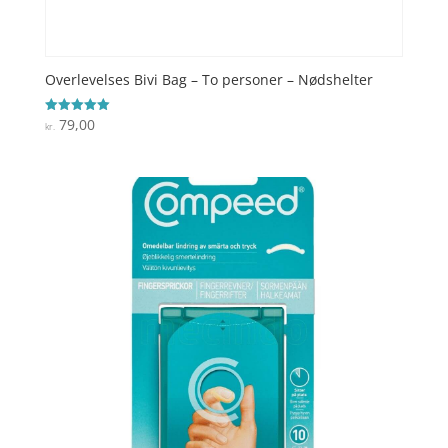
Overlevelses Bivi Bag – To personer – Nødshelter
79,00
Vurderet
kr.
5
ud af 5