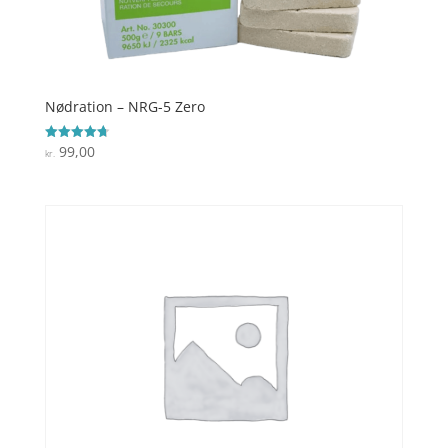
Nødration – NRG-5 Zero
99,00
Vurderet
kr.
4.7
ud af 5