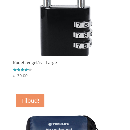
Kodehængelås – Large
39,00
Vurderet
kr.
4.3
ud af 5
Tilbud!