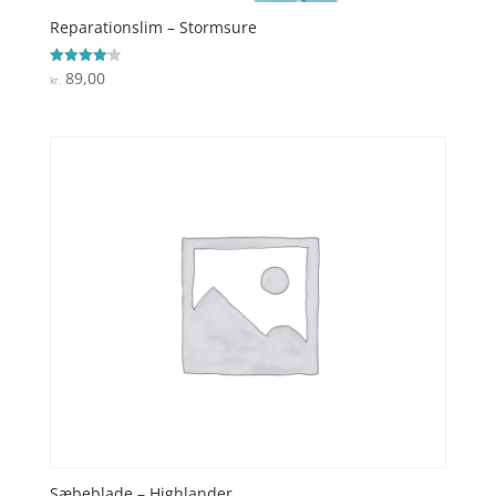
Reparationslim – Stormsure
89,00
Vurderet
kr.
4.1
ud af 5
Sæbeblade – Highlander