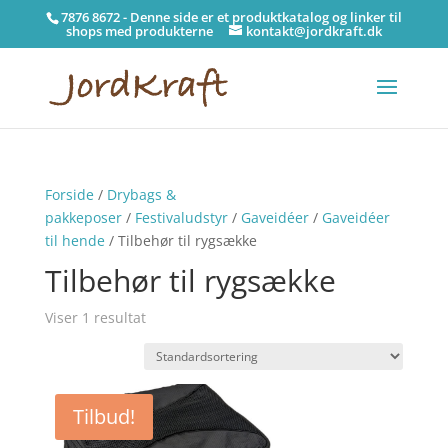
7876 8672 - Denne side er et produktkatalog og linker til
shops med produkterne
kontakt@jordkraft.dk
Forside
/
Drybags &
pakkeposer
/
Festivaludstyr
/
Gaveidéer
/
Gaveidéer
til hende
/ Tilbehør til rygsække
Tilbehør til rygsække
Viser 1 resultat
Tilbud!