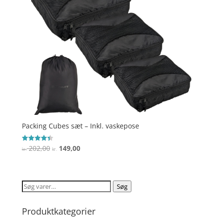
Packing Cubes sæt – Inkl. vaskepose
Den
Den
202,00
149,00
Vurderet
kr.
kr.
4.4
oprindelige
aktuelle
ud af 5
pris
pris
var:
er:
Søg
Søg
kr. 202,00.
kr. 149,00.
efter:
Produktkategorier