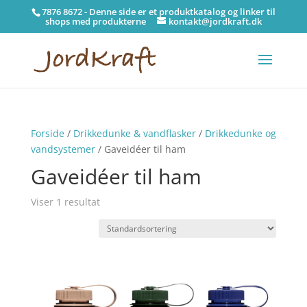
7876 8672 - Denne side er et produktkatalog og linker til
shops med produkterne
kontakt@jordkraft.dk
Forside
/
Drikkedunke & vandflasker
/
Drikkedunke og
vandsystemer
/ Gaveidéer til ham
Gaveidéer til ham
Viser 1 resultat