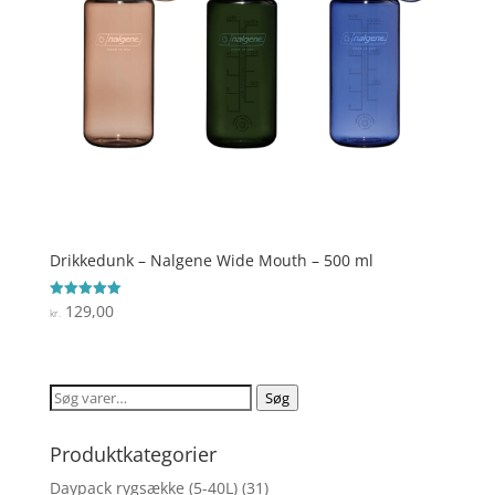
Drikkedunk – Nalgene Wide Mouth – 500 ml
129,00
Vurderet
kr.
5
ud af 5
Søg
Søg
efter:
Produktkategorier
Daypack rygsække (5-40L)
(31)